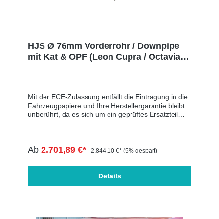
HJS Ø 76mm Vorderrohr / Downpipe
mit Kat & OPF (Leon Cupra / Octavia
RS FL)
Mit der ECE-Zulassung entfällt die Eintragung in die
Fahrzeugpapiere und Ihre Herstellergarantie bleibt
unberührt, da es sich um ein geprüftes Ersatzteil
handelt.Die Downpipe ist perfekt geeignet für
Serien-, sowie für leistungsgesteigerte Fahrzeuge.
In der folgenden Tabelle werden die kompatiblen
Ab
2.701,89 €*
Fahrzeuge aufgelistet. Der Motorcode ist
2.844,10 €*
(5% gespart)
entscheidend und muss übereinstimmen. Massive
Entlastung des Krümmers & Ladersoptimale Abfuhr
von Abgasen leistungssteigernd mehr
Details
DrehmomentECE genehmigtMassive Verbesserung
des Ansprechverhalten Passend für folgende
Fahrzeuge:HERSTELLERBAUREIHEMODELLTYPLT
R.KWMOTORTYPABGASNORMHINWEISAUDIA3A3