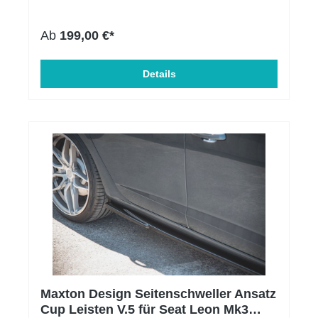
Ansatz Cup Leisten Oberflächen Beschaffenheit:
Schwarz Hochglanz Material: ABS-Kunststoff
Ab
199,00 €*
Einbauposition: Rechts, Links Produktart:
Seitenschweller Zulassung: mit ABE somit
eintragungsfrei
Details
Maxton Design Seitenschweller Ansatz
Cup Leisten V.5 für Seat Leon Mk3