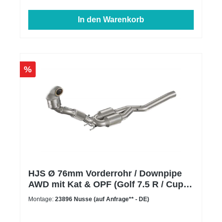
bietet.Zu jeder Bestellung legen wir den passenden
Kleber zur Montage bei. Geeignet für alle Vorfacelift
In den Warenkorb
(VFL) und Facelift (FL) Modelle.
%
HJS Ø 76mm Vorderrohr / Downpipe
AWD mit Kat & OPF (Golf 7.5 R / Cupra
Ateca)
Montage:
23896 Nusse (auf Anfrage** - DE)