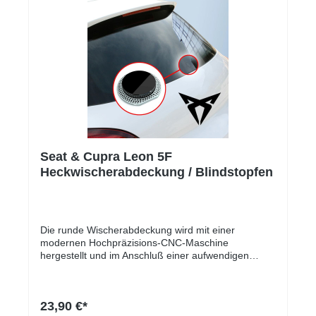
Seat & Cupra Leon 5F
Heckwischerabdeckung / Blindstopfen
Die runde Wischerabdeckung wird mit einer
modernen Hochpräzisions-CNC-Maschine
hergestellt und im Anschluß einer aufwendigen
Kantenpolitur unterzogen.Die Lieferung erfolgt mit
einem unteren Anschlag, so dass die Abdeckung bei
der Montage nicht durch das Wischerloch fällt und
23,90 €*
von der Draufsicht eine exakte Planparallelität