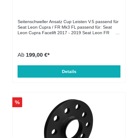
Cupra/ FR Facelift schwarz Hochglanz
Seitenschweller Ansatz Cup Leisten V.5 passend für
Seat Leon Cupra / FR Mk3 FL passend für: Seat
Leon Cupra Facelift 2017 - 2019 Seat Leon FR
Facelift 2017 - 2019 Lieferumfang: Seitenschweller
Ansatz Cup Leisten Oberflächen Beschaffenheit:
Schwarz Hochglanz Material: ABS-Kunststoff
Ab
199,00 €*
Einbauposition: Rechts, Links Produktart:
Seitenschweller Zulassung: mit ABE somit
eintragungsfrei
Details
%