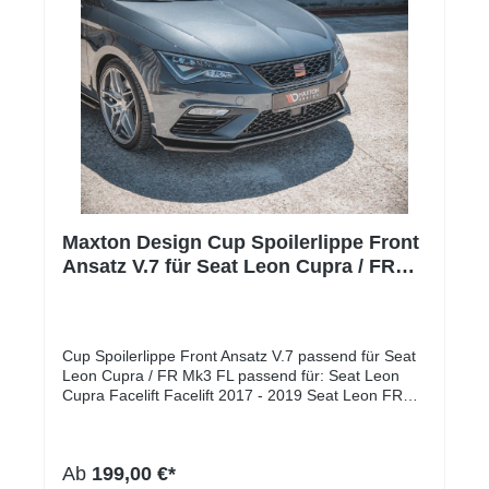
Maxton Design Cup Spoilerlippe Front
Ansatz V.7 für Seat Leon Cupra / FR
Mk3 FL
Cup Spoilerlippe Front Ansatz V.7 passend für Seat
Leon Cupra / FR Mk3 FL passend für: Seat Leon
Cupra Facelift Facelift 2017 - 2019 Seat Leon FR
Facelift Facelift 2017 – 2019 Lieferumfang: Cup
Spoilerlippe Front Ansatz Es handelt sich hierbei um
den schwarzen Diffusor unter der Front Stoßstange.
Ab
199,00 €*
Montage-Kit Montageanleitung Oberflächen