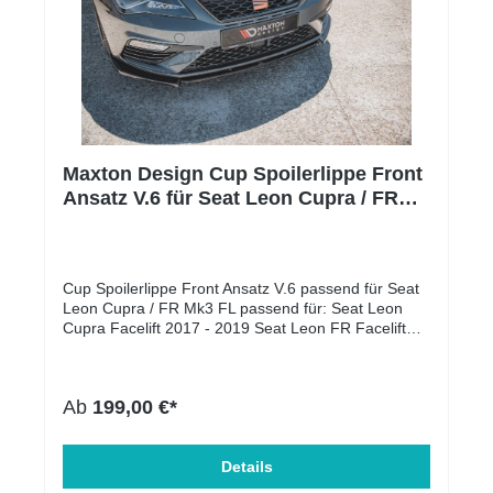
Maxton Design Cup Spoilerlippe Front
Ansatz V.6 für Seat Leon Cupra / FR
Mk3 FL
Cup Spoilerlippe Front Ansatz V.6 passend für Seat
Leon Cupra / FR Mk3 FL passend für: Seat Leon
Cupra Facelift 2017 - 2019 Seat Leon FR Facelift
2017 - 2019 Lieferumfang: Cup Spoilerlippe Front
Ansatz Es handelt sich hierbei um den schwarzen
Diffusor unter der Front Stoßstange. Montage-Kit
Ab
199,00 €*
Montageanleitung Oberflächen Beschaffenheit:
Schwarz Hochglanz Material: ABS-Kunststoff
Einbauposition: Unten, Vorne Produktart:
Frontspoiler Zulassung: mit ABE somit
Details
eintragungsfrei