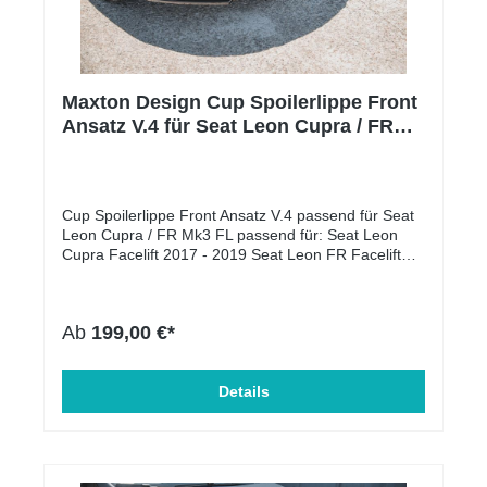
Maxton Design Cup Spoilerlippe Front
Ansatz V.4 für Seat Leon Cupra / FR
Mk3 FL schwarz Hochglanz
Cup Spoilerlippe Front Ansatz V.4 passend für Seat
Leon Cupra / FR Mk3 FL passend für: Seat Leon
Cupra Facelift 2017 - 2019 Seat Leon FR Facelift
2017 - 2019Lieferumfang: Cup Spoilerlippe Front
Ansatz Es handelt sich hierbei um den schwarzen
Diffusor unter der Front Stoßstange. Montage-Kit
Ab
199,00 €*
Montageanleitung Material: ABS-Kunststoff
Oberflächen Beschaffenheit: Schwarz Hochglanz
Material: ABS-Kunststoff Einbauposition: Unten,
Vorne Produktart: Frontspoiler Zulassung: mit ABE
Details
somit eintragungsfrei