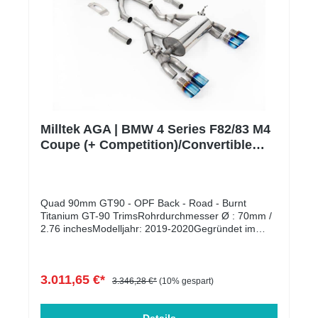
Milltek AGA | BMW 4 Series F82/83 M4
Coupe (+ Competition)/Convertible
OPF | Burnt Titanium
Quad 90mm GT90 - OPF Back - Road - Burnt
Titanium GT-90 TrimsRohrdurchmesser Ø : 70mm /
2.76 inchesModelljahr: 2019-2020Gegründet im
Jahr 1983, hat sich Milltek Sport zu einem der
führenden Hersteller von Auspuffanlagen mit einer
ständig wachsenden Palette von Fahrzeugen
3.011,65 €*
entwickelt. Mit Hauptsitz in Großbritannien und
3.346,28 €*
(10% gespart)
einem Entwicklungs- und Testzentrum am
Nürburgring, entwerfen, entwickeln und testen die