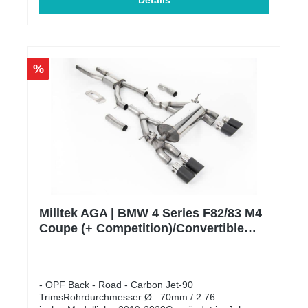
erfahrenen Mitarbeiter diese Abgasanlagen. Das
Details
große Engagement für die Perfektion der
Auspuffanlagen hat es ermöglicht, nach
ISO9001:2015 zertifiziert zu werden und eine der
umfangreichsten Produktpaletten an EG-
zugelassenen Auspuffanlagen auf dem Markt
%
anzubieten, welche alle vom TÜV in Deutschland
geprüft und genehmigt wurden. Bitte beachte, dass
es sich um Auftragsfertigungen handelt,
dementsprechend kann es je nach Auftragslage zu
Verzögerungen kommen. Alle unsere Milltek AGAs
sind ECE zugelassen und dadurch eintragungsfrei.**
Der Preis für die Montage wird individuell auf Ihr
Fahrzeug berechnet und wird daher weder
angezeigt noch berechnet.
Milltek AGA | BMW 4 Series F82/83 M4
Coupe (+ Competition)/Convertible
OPF | Carbon
- OPF Back - Road - Carbon Jet-90
TrimsRohrdurchmesser Ø : 70mm / 2.76