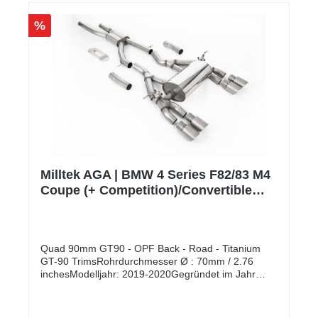
Produktpaletten an EG-zugelassenen
Auspuffanlagen auf dem Markt anzubieten, welche
%
alle vom TÜV in Deutschland geprüft und genehmigt
wurden. Bitte beachte, dass es sich um
Auftragsfertigungen handelt, dementsprechend kann
es je nach Auftragslage zu Verzögerungen kommen.
Alle unsere Milltek AGAs sind ECE zugelassen und
dadurch eintragungsfrei.** Der Preis für die Montage
wird individuell auf Ihr Fahrzeug berechnet und wird
daher weder angezeigt noch berechnet.
Milltek AGA | BMW 4 Series F82/83 M4
Coupe (+ Competition)/Convertible
OPF | Titanium
Quad 90mm GT90 - OPF Back - Road - Titanium
GT-90 TrimsRohrdurchmesser Ø : 70mm / 2.76
inchesModelljahr: 2019-2020Gegründet im Jahr
1983, hat sich Milltek Sport zu einem der führenden
Hersteller von Auspuffanlagen mit einer ständig
wachsenden Palette von Fahrzeugen entwickelt. Mit