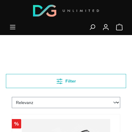
Filter
%