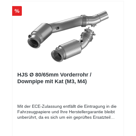
%
HJS Ø 80/65mm Vorderrohr /
Downpipe mit Kat (M3, M4)
Mit der ECE-Zulassung entfällt die Eintragung in die
Fahrzeugpapiere und Ihre Herstellergarantie bleibt
unberührt, da es sich um ein geprüftes Ersatzteil
handelt.Die Downpipe ist perfekt geeignet für
Serien-, sowie für leistungsgesteigerte Fahrzeuge.
In der folgenden Tabelle werden die kompatiblen