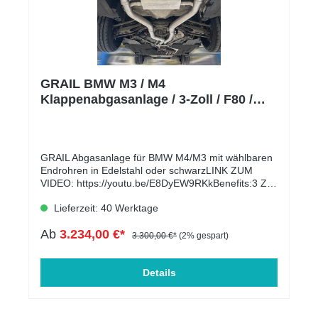
GRAIL BMW M3 / M4
Klappenabgasanlage / 3-Zoll / F80 /
OPF
GRAIL Abgasanlage für BMW M4/M3 mit wählbaren
Endrohren in Edelstahl oder schwarzLINK ZUM
VIDEO: https://youtu.be/E8DyEW9RKkBenefits:3 Zoll
(76mm) Edelstahl Abgasanlage CatBack /MSD
Lieferzeit: 40 Werktage
deleteStraightPipe für maximalen
SoundHandgefertigt im WIG Schweißverfahren /
Ab
3.234,00 €*
Made in HamburgStaudrucküberwachte
3.300,00 €*
(2% gespart)
elektronische Klappen mit Anbindung an die
OriginalSteuerung (Funktionsweise und Steuerung
wie SerienKlappenanlage)100% Dröhnungsfreimit
Details
ECE GenehmigungAuch für Modelle mit
OttoPartikelfilter (OPF)