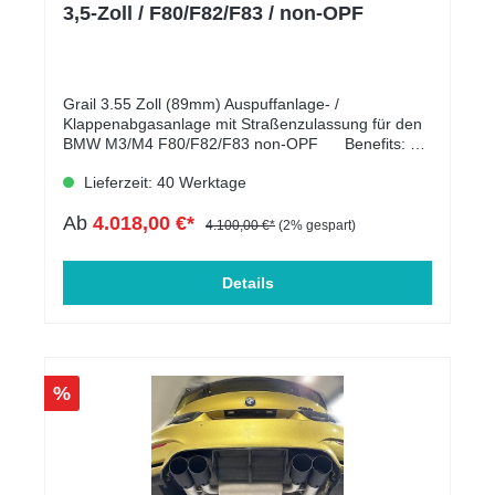
3,5-Zoll / F80/F82/F83 / non-OPF
Grail 3.55 Zoll (89mm) Auspuffanlage- /
Klappenabgasanlage mit Straßenzulassung für den
BMW M3/M4 F80/F82/F83 non-OPF Benefits: 3,5
Zoll (89mm) Edelstahl Abgasanlage CatBack /MSD
Lieferzeit: 40 Werktage
delete Straight Pipe für maximalen Sound bei
offener Klappe Handgefertigt im WIG
Ab
4.018,00 €*
Schweißverfahren Elektronische Klappen mit
4.100,00 €*
(2% gespart)
Anbindung an die Original Stellmotoren
(Ansteuerung wie Serien Klappenanlage)
Verschiedene Endrohr Varianten gegen Aufpreis
Details
100% Dröhnungsfrei mit ECE Genehmigung Nicht
passend für: ab 2020er Modelle mit Otto-
Partikelfilter (OPF)
%