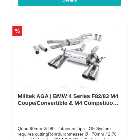
Mitarbeiter diese Abgasanlagen. Das große
Details
Engagement für die Perfektion der Auspuffanlagen
hat es ermöglicht, nach ISO9001:2015 zertifiziert zu
werden und eine der umfangreichsten
Produktpaletten an EG-zugelassenen
Auspuffanlagen auf dem Markt anzubieten, welche
%
alle vom TÜV in Deutschland geprüft und genehmigt
wurden. Bitte beachte, dass es sich um
Auftragsfertigungen handelt, dementsprechend kann
es je nach Auftragslage zu Verzögerungen kommen.
Alle unsere Milltek AGAs sind ECE zugelassen und
dadurch eintragungsfrei.** Der Preis für die Montage
wird individuell auf Ihr Fahrzeug berechnet und wird
daher weder angezeigt noch berechnet.
Milltek AGA | BMW 4 Series F82/83 M4
Coupe/Convertible & M4 Competition
Coupé (Non-OPF equipped models
only) | Titanium
Quad 90mm GT90 - Titanium Tips - OE System
requires cuttingRohrdurchmesser Ø : 70mm / 2.76