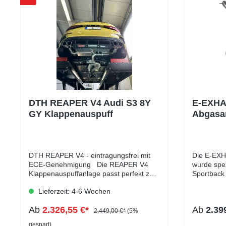
DTH REAPER V4 Audi S3 8Y
E-EXHA
GY Klappenauspuff
Abgasan
Sportba
DTH REAPER V4 - eintragungsfrei mit
Die E-EX
ECE-Genehmigung Die REAPER V4
wurde spez
Klappenauspuffanlage passt perfekt zum
Sportback 
sportlichen Charakter Ihres Autos. Durch
verbindet
Lieferzeit: 4-6 Wochen
die Möglichkeit, abhängig vom
Alltagstau
Fahrprofil, die Klappen der Anlage zu
große Rohr
Ab
2.326,55 €*
Ab
2.39
öffnen und zu schließen, kann man sein
Abgasgege
2.449,00 €*
(5%
Fahrzeug als alltagstauglichen Renner
Ansprechve
gespart)