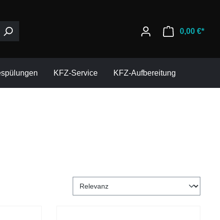
0,00 €*
espülungen
KFZ-Service
KFZ-Aufbereitung