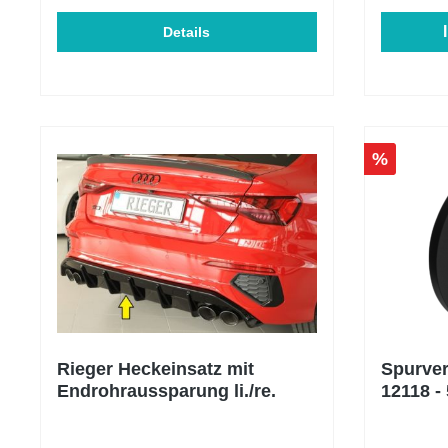
sich von 76mm auf 152mm vergrößert.
Mit diesem größeren Ansaugvolumen
Details
wird der Luftstrom im Vergleich zur
Serien-Ansaugung deutlich verbessert.
Die Luftstrommessungen auf der
Flowbench haben eine
Verbesserung von +50,5% im Vergleich
zur Serie ergeben. Ansaugung ist für
%
folgende Fahrzeuge passend und
Zulässig: AUDI : S3 8Y Sportback /
Limousine 2.0 TSI OPF 310 PS CUPRA
/ SEAT : Cupra Formentor VZ 2.0 TSI
4Drive 310 PS Cupra Leon KL 2.0 TFSI
300 PS Cupra Leon KL 4-Drive 2.0 TFSI
310 PS CUPRA Ateca Facelift (300PS)
Volkswagen : Golf 8 R 2.0 TSI OPF 320
PS Golf 8 GTI Clubsport 2.0 TSI OPF
300 PS Arteon 3H 2.0 TSI R 320 PS
Tiguan AXA 2.0 TSI R 320 PS
Rieger Heckeinsatz mit
Spurver
Endrohraussparung li./re.
12118 - 