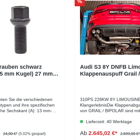
%
rauben schwarz
Audi S3 8Y DNFB Lim
,5 mm Kugel) 27 mm
Klappenauspuff Grail /
k
Exhaust
hten Sie die verschiedenen
310PS 228KW 8Y LIMOUSINE
ypen und ihre spezifischen
KlangerlebnisDie Klappenabg
he Sechskant (A): 13 mm-
von GRAIL / BIPOLAR sind mit
lbund (B): 8 mm-
ECE-Typgenehmigung ausgest
Lieferzeit: 40 Werktage
messer (D1): 22 mm-
sodass du sie an deinem EU-
eite: 17 mm- Länge: 27 - 60
ohne zusätzliche Eintragung 
*
Ab
2.645,02 €*
: schwarz verzinkt
kannst. Hergestellt aus dem
24,90 €*
(5.02% gespart)
2.699,00 €*
erstklassigen L304-Edelstahl,