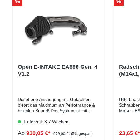
%
%
Open E-INTAKE EA888 Gen. 4
Radsch
V1.2
(M14x1
10 Stüc
Die offene Ansaugung mit Gutachten
Bitte beac
bietet das Maximum an Performance &
Schraubent
brutalen Sound! Das System ist mit
Maße:- Hö
weiteren Typgenehmigten Bauteilen
Höhe Kuge
Lieferzeit: 3-7 Wochen
(Abgasanlagen und Downpipes)
Kopfdurch
kombinierbar was auch im Gutachten
Schlüsselw
Ab
930,05 €*
23,65 €
vermerkt ist.Die Ansaugung besteht aus
mm- Farbe
979,00 €*
(5% gespart)
einem Carbon-Ansaugtrichter, welcher