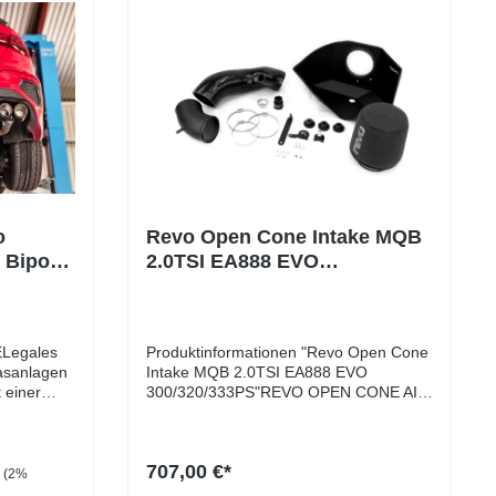
o
Revo Open Cone Intake MQB
 Bipolar
2.0TSI EA888 EVO
300/320/333PS
Legales
Produktinformationen "Revo Open Cone
asanlagen
Intake MQB 2.0TSI EA888 EVO
 einer
300/320/333PS"REVO OPEN CONE AIR
attet,
INTAKE SYSTEMMQB 2.0TSI EA888
Fahrzeug
EVO 300/320/333PS OPEN CONE
nutzen
INTAKEDas Revo Open Cone Air Intake
707,00 €*
für die neuste MQB 2.0TSI EA888 EVO
(2%
 werden sie
Motorengeneration sorgt nicht nur für