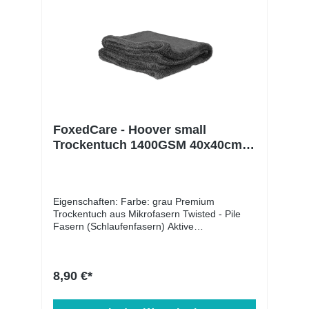
FoxedCare - Hoover small
Trockentuch 1400GSM 40x40cm
grau
Eigenschaften: Farbe: grau Premium
Trockentuch aus Mikrofasern Twisted - Pile
Fasern (Schlaufenfasern) Aktive
Wasseraufnahme, das Wasser wird förmlich
ins Tuch aufgesogen Schonende und effektive
Performance, absolut Oberflächen schonend
8,90 €*
Kratzfreie Anwendung Hohe Langlebigkeit auf
Grund hochwertiger Materialien Waschbar bei
bis zu 60°C (Mikrofaserwaschmittel