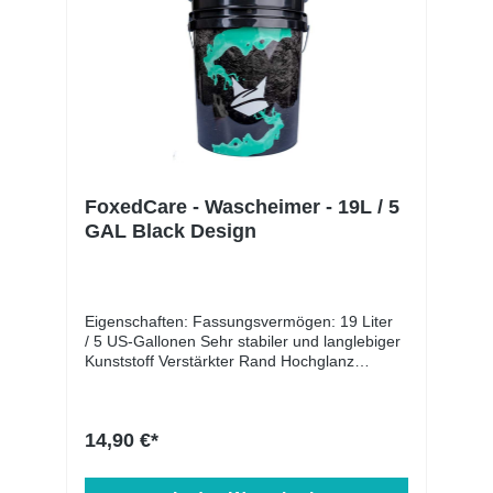
kleinen Teilpartie der Fahrzeugoberfläche
verteilen ohne Druck in einer Kreuzbahn die
Teilpartie reinigen den Vorgang Schritt für
Schritt wiederholen, bis das gesamte
Fahrzeug gereinigt ist Das Fahrzeug sollte
immer von oben nach unten gewaschen
werden
FoxedCare - Wascheimer - 19L / 5
GAL Black Design
Eigenschaften: Fassungsvermögen: 19 Liter
/ 5 US-Gallonen Sehr stabiler und langlebiger
Kunststoff Verstärkter Rand Hochglanz
Veredelung mit Foxed Care Branding
Kompatibel mit allen Grit Guard patentierten
Produkten Robuster Tragbügel mit
14,90 €*
Kunststoffgriff