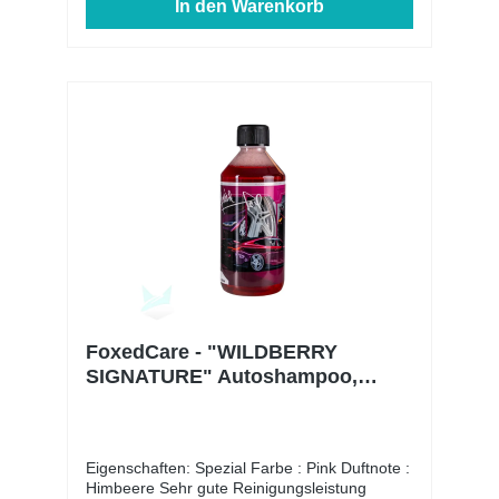
In den Warenkorb
empfohlen) Trocknet problemlos mehrere
PKW's in Limousinen oder Kombi Größe
hintereinander Anwendung: Vor der
Anwendung einmal kurz ausschlagen um die
Fasern auszubreiten Das Hoover Mikrofaser
Trockentuch auf die nasse
Fahrzeugoberfläche legen und ohne
großartigen Druck über die Fläche gleiten
lassen. Hierfür einfach an den Ecken
festhalten und über die Oberfläche ziehen.
FoxedCare - "WILDBERRY
SIGNATURE" Autoshampoo,
500ml
Eigenschaften: Spezial Farbe : Pink Duftnote :
Himbeere Sehr gute Reinigungsleistung