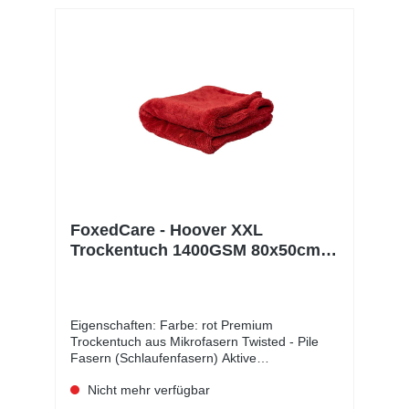
FoxedCare - Hoover XXL
Trockentuch 1400GSM 80x50cm
Rot
Eigenschaften: Farbe: rot Premium
Trockentuch aus Mikrofasern Twisted - Pile
Fasern (Schlaufenfasern) Aktive
Wasseraufnahme, das Wasser wird förmlich
Nicht mehr verfügbar
ins Tuch aufgesogen Schonende und effektive
Performance, absolut Oberflächen schonend