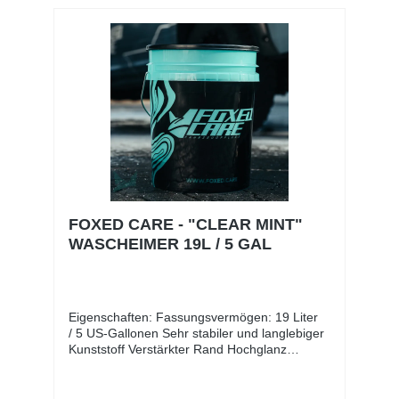
Fasern auszubreiten Das Hoover Mikrofaser
Trockentuch auf die nasse
Fahrzeugoberfläche legen und ohne
großartigen Druck über die Fläche gleiten
lassen. Hierfür einfach an den Ecken
festhalten und über die Oberfläche ziehen.
FOXED CARE - "CLEAR MINT"
WASCHEIMER 19L / 5 GAL
Eigenschaften: Fassungsvermögen: 19 Liter
/ 5 US-Gallonen Sehr stabiler und langlebiger
Kunststoff Verstärkter Rand Hochglanz
Veredelung mit Foxed Care Branding
Kompatibel mit allen Grit Guard patentierten
Produkten Robuster Tragbügel mit