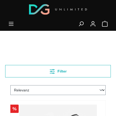
Filter
%