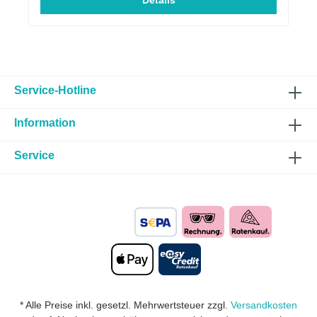
aus Hochleistungskunststoff vergrößert den
Details
Querschnitt von 80 mm auf satte 152 mm. Dadurch
gelangt deutlich mehr Frischluft zum Turbolader –
für schnelleren Ladedruckaufbau, besseren
Durchzug und direkteres Ansprechverhalten. ?
Deine Vorteile auf einen Blick: ✅ Deutlich verstärkter
Ansaugsound – sattes Turbopfeifen & sportliches
Ansaugrauschen ✅ Mehr Luft, mehr Leistung –
Service-Hotline
optimierte Luftführung für maximale Performance ✅
Schnelleres Ansprechverhalten – spürbar agileres
Information
Fahrgefühl ✅ Mit Teilegutachten – legal eintragbar
und kombinierbar mit typgenehmigten (ECE/EG)
Abgasanlagen ✅ Plug & Play-Montage – perfekt
Service
passend für alle VAG 2.0 TDI EA288-Motoren (quer)
Gerade beim TDI-Motor entfaltet die offene
Ansaugung ihr volles Potenzial: Mehr Frischluft,
mehr Turbo-Feeling, mehr Emotion – und das mit
Straßenzulassung! ✅ Kompatible & zugelassene
Fahrzeuge (ab 90 kW Leistung): AUDI A3 (8V) 2.0
TDI A3 (8Y) 2.0 TDI Q2 (GA) 2.0 TDI Q3 (8U / 8U1)
2.0 TDI TT (8S) 2.0 TDI SEAT / CUPRA CUPRA
Formentor (KM) 2.0 TDI CUPRA Leon (KL) / Leon
ST (KL) 2.0 TDI SEAT Ateca (5FP) 2.0 TDI SEAT
Leon (5F) / Leon ST (5F) 2.0 TDI SEAT Tarraco
* Alle Preise inkl. gesetzl. Mehrwertsteuer zzgl.
Versandkosten
(KN) 2.0 TDI SEAT Alhambra (7N) 2.0 TDI (nur