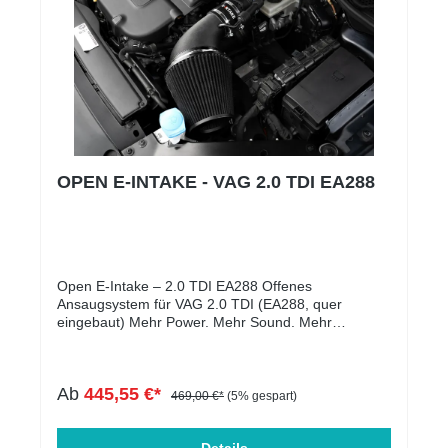
OPEN E-INTAKE - VAG 2.0 TDI EA288
Open E-Intake – 2.0 TDI EA288 Offenes
Ansaugsystem für VAG 2.0 TDI (EA288, quer
eingebaut) Mehr Power. Mehr Sound. Mehr
Fahrspaß – mit Gutachten eintragbar! Erlebe deinen
Diesel völlig neu! Das Open E-Intake System für alle
2.0 TDI-Motoren der EA288-Baureihe sorgt für
Ab
445,55 €*
spürbar mehr Leistung, hörbaren Turbo-Sound und
469,00 €*
(5% gespart)
ein deutlich sportlicheres Fahrgefühl – ganz legal
und mit Teilegutachten. Das optimierte Ansaugrohr