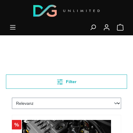
Filter
%