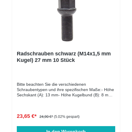
Radschrauben schwarz (M14x1,5 mm
Kugel) 27 mm 10 Stück
Bitte beachten Sie die verschiedenen
Schraubentypen und ihre spezifischen Maße:- Höhe
Sechskant (A): 13 mm- Höhe Kugelbund (B): 8 mm-
Kopfdurchmesser (D1): 22 mm- Schlüsselweite: 17
mm- Länge: 27 - 60 mm- Farbe: schwarz verzinkt
23,65 €*
24,90 €*
(5.02% gespart)
In den Warenkorb