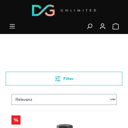
Filter
%