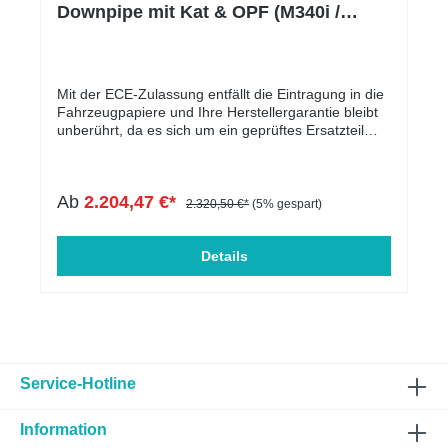
Downpipe mit Kat & OPF (M340i /
Supra 3.0)
Mit der ECE-Zulassung entfällt die Eintragung in die
Fahrzeugpapiere und Ihre Herstellergarantie bleibt
unberührt, da es sich um ein geprüftes Ersatzteil
handelt.Die Downpipe ist perfekt geeignet für
Serien-, sowie für leistungsgesteigerte Fahrzeuge.
In der folgenden Tabelle werden die kompatiblen
Ab
2.204,47 €*
Fahrzeuge aufgelistet. Der Motorcode ist
2.320,50 €*
(5% gespart)
entscheidend und muss übereinstimmen. Massive
Entlastung des Krümmers & Ladersoptimale Abfuhr
von Abgasen leistungssteigernd mehr
Details
DrehmomentECE genehmigtMassive Verbesserung
des Ansprechverhalten Passend für folgende
Fahrzeuge:HERSTELLERBAUREIHEMODELLTYPLT
R.KWMOTORTYPABGASNORMHINWEISBMW540i5
40i / xDriveG5L3.0250B58 B30CEuro 6d - OPFV-
BandschelleBMW540i540iG5L3.0250B58 B30CEuro
6d - OPFV-BandschelleBMW640i640 i /
Service-Hotline
xDriveG6GT3.0250B58 B30CEuro 6d - OPFV-
BandschelleBMW740i740i / xDrive7L3.0250B58
Information
B30CEuro 6d - OPFV-