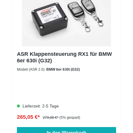
ASR Klappensteuerung RX1 für BMW
6er 630i (G32)
Modell (ASR 2.0):
BMW 6er 630i (G32)
Lieferzeit: 2-5 Tage
265,05 €*
279,00 €*
(5% gespart)
In den Warenkorb