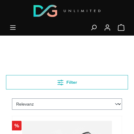
Filter
%