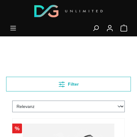
Filter
%