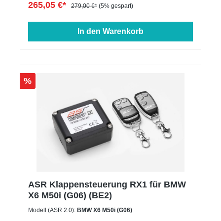
265,05 €*
279,00 €*
(5% gespart)
In den Warenkorb
%
ASR Klappensteuerung RX1 für BMW
X6 M50i (G06) (BE2)
Modell (ASR 2.0):
BMW X6 M50i (G06)