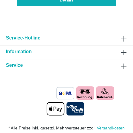
aus Hochleistungskunststoff vergrößert den
Details
Querschnitt von 80 mm auf satte 152 mm. Dadurch
gelangt deutlich mehr Frischluft zum Turbolader –
für schnelleren Ladedruckaufbau, besseren
Durchzug und direkteres Ansprechverhalten. ?
Deine Vorteile auf einen Blick: ✅ Deutlich verstärkter
Ansaugsound – sattes Turbopfeifen & sportliches
Ansaugrauschen ✅ Mehr Luft, mehr Leistung –
Service-Hotline
optimierte Luftführung für maximale Performance ✅
Schnelleres Ansprechverhalten – spürbar agileres
Information
Fahrgefühl ✅ Mit Teilegutachten – legal eintragbar
und kombinierbar mit typgenehmigten (ECE/EG)
Abgasanlagen ✅ Plug & Play-Montage – perfekt
Service
passend für alle VAG 2.0 TDI EA288-Motoren (quer)
Gerade beim TDI-Motor entfaltet die offene
Ansaugung ihr volles Potenzial: Mehr Frischluft,
mehr Turbo-Feeling, mehr Emotion – und das mit
Straßenzulassung! ✅ Kompatible & zugelassene
Fahrzeuge (ab 90 kW Leistung): AUDI A3 (8V) 2.0
TDI A3 (8Y) 2.0 TDI Q2 (GA) 2.0 TDI Q3 (8U / 8U1)
2.0 TDI TT (8S) 2.0 TDI SEAT / CUPRA CUPRA
Formentor (KM) 2.0 TDI CUPRA Leon (KL) / Leon
ST (KL) 2.0 TDI SEAT Ateca (5FP) 2.0 TDI SEAT
Leon (5F) / Leon ST (5F) 2.0 TDI SEAT Tarraco
* Alle Preise inkl. gesetzl. Mehrwertsteuer zzgl.
Versandkosten
(KN) 2.0 TDI SEAT Alhambra (7N) 2.0 TDI (nur