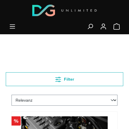
Filter
%