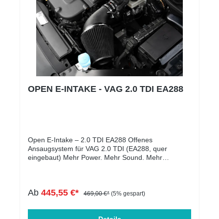
OPEN E-INTAKE - VAG 2.0 TDI EA288
Open E-Intake – 2.0 TDI EA288 Offenes
Ansaugsystem für VAG 2.0 TDI (EA288, quer
eingebaut) Mehr Power. Mehr Sound. Mehr
Fahrspaß – mit Gutachten eintragbar! Erlebe deinen
Diesel völlig neu! Das Open E-Intake System für alle
2.0 TDI-Motoren der EA288-Baureihe sorgt für
Ab
445,55 €*
spürbar mehr Leistung, hörbaren Turbo-Sound und
469,00 €*
(5% gespart)
ein deutlich sportlicheres Fahrgefühl – ganz legal
und mit Teilegutachten. Das optimierte Ansaugrohr