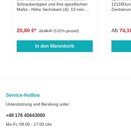
Schraubentypen und ihre spezifischen
(Felgensei
12118Durc
Maße:- Höhe Sechskant (A): 13 mm-
(Fahrzeugs
Zentrierun
Höhe Kegelbund (B): 12,5 mm-
2 Stück (
handelt es
Kopfdurchmesser (D1): 22 mm-
YouTube a
Durchstec
Schlüsselweite: 17 mm- Länge: 25 - 60
NLT & PHO
Zentrierun
20,80 €*
Ab
74,1
mm- Farbe: schwarz verzinkt
ansehenMo
Fahrverha
21,90 €*
(5.02% gespart)
herunterl
Vibratione
sogenannt
Distanzsc
In den Warenkorb
Der Artike
die Passfä
beiden Loc
Fahrzeugn
werden.**
- Hilfe hi
und ZBH a
Infoblatt 
Zusammen
- Download
und NLT d
Vermaßungs
ZBH (Fahr
gibt es in
PHO (Felge
Ausführung
beraten Si
über 25mm
Service-Hotline
Verfügbar
Unterstützung und Beratung unter:
entsprech
werden lä
Rändelbolz
+49 176 45643000
gesondert 
Mo-Fr, 09:00 - 17:00 Uhr
Achten Sie
Ausführun