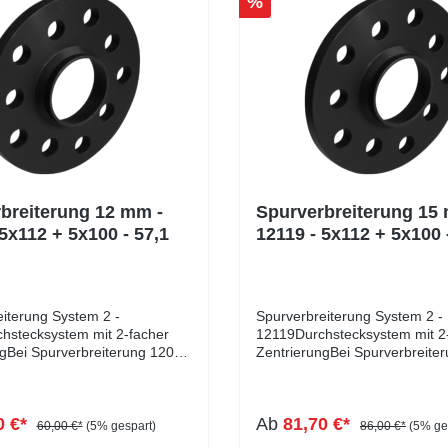
%
breiterung 12 mm -
Spurverbreiterung 15
5x112 + 5x100 - 57,1
12119 - 5x112 + 5x100 
iterung System 2 -
Spurverbreiterung System 2 -
hstecksystem mit 2-facher
12119Durchstecksystem mit 2
ngBei Spurverbreiterung 12079
ZentrierungBei Spurverbreite
 sich um ein
handelt es sich um ein
ksystem mit doppelter
Durchstecksystem mit doppelt
g, die für optimales
Zentrierung, die für optimales
0 €*
Ab
81,70 €*
lten sorgt und unerwünschte
Fahrverhalten sorgt und uner
60,00 €*
(5% gespart)
86,00 €*
(5% ge
n verhindert. Bei
Vibrationen verhindert. Bei