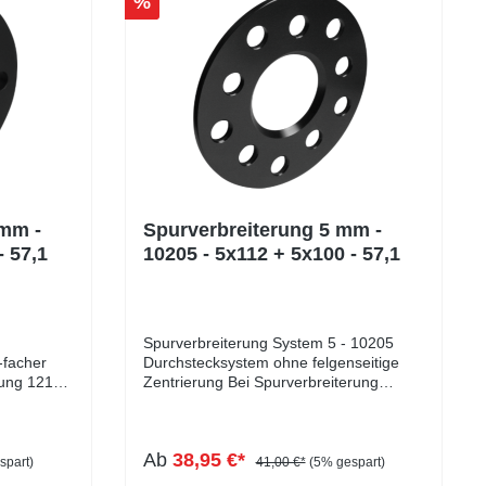
%
 mm -
Spurverbreiterung 5 mm -
- 57,1
10205 - 5x112 + 5x100 - 57,1
Spurverbreiterung System 5 - 10205
-facher
Durchstecksystem ohne felgenseitige
rung 12119
Zentrierung Bei Spurverbreiterung
10205 handelt es sich um ein
er
Durchstecksystem ohne felgenseitige
Zentrierung. Die Zentrierung der Felge
Ab
38,95 €*
wünschte
findet weiterhin mittels der
spart)
41,00 €*
(5% gespart)
Fahrzeugnabe statt, welche