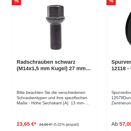
%
%
Radschrauben schwarz
Spurver
(M14x1,5 mm Kugel) 27 mm
12118 - 
10 Stück
Bitte beachten Sie die verschiedenen
Spurverbre
Schraubentypen und ihre spezifischen
12079Durc
Maße:- Höhe Sechskant (A): 13 mm-
Zentrieru
Höhe Kugelbund (B): 8 mm-
handelt es
Kopfdurchmesser (D1): 22 mm-
Durchstec
Schlüsselweite: 17 mm- Länge: 27 - 60
Zentrierun
23,65 €*
Ab
57,0
mm- Farbe: schwarz verzinkt
Fahrverha
24,90 €*
(5.02% gespart)
Vibratione