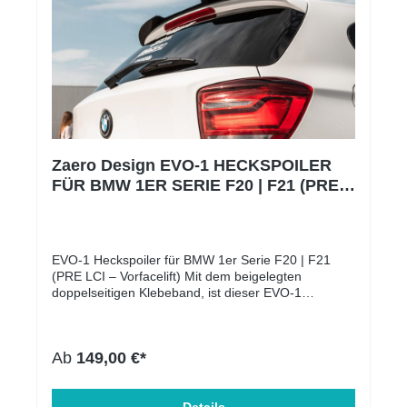
Zaero Design EVO-1 HECKSPOILER
FÜR BMW 1ER SERIE F20 | F21 (PRE
LCI – VORFACELIFT)
EVO-1 Heckspoiler für BMW 1er Serie F20 | F21
(PRE LCI – Vorfacelift) Mit dem beigelegten
doppelseitigen Klebeband, ist dieser EVO-1
Heckspoiler für den BMW 1er F20 | F21 einfach und
unkompliziert in wenigen Minuten montierbar! Auf
welche Modelle passt die Heckspoilerlippe? Alle
Ab
149,00 €*
BMW 1er Modelle der Baureihe F20 | F21 – auch
ohne M-Paket: BMW 116 BMW 118 BMW 120 BMW
125 BMW M135i Die Heckspoilerlippe verleiht