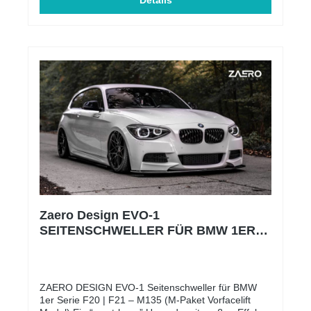
euren F20 | F21 einen dezenten und sportlichen
Details
Touch! Was macht diesen Heckspoilerlippe so
besonders? Die liebe steckt im Detail – deshalb ist
unsere Hecklippe von beiden Seiten glanzschwarz
lackiert. Außerdem muss kein Kederband
angebracht werden um legal mit unserer Hecklippe
unterwegs zu sein. Ihr erhaltet außerdem eine
Einbauanleitung um euch den Einbau so einfach wie
möglich zu gestalten. Gutachten? JA! Es besteht
eine allgemeine Betriebserlaubnis (ABE), welche im
Lieferumfang enthalten ist. Es handelt sich um kein
original BMW Teil. Unsere Firma steht in keinerlei
wirtschaftlicher Verbindung mit der Bayerischen
Motoren Werke AG (BMW AG) oder der BMW M
GmbH.
Zaero Design EVO-1
SEITENSCHWELLER FÜR BMW 1ER
F20 | F21 (M-PAKET PRE-LCI)
ZAERO DESIGN EVO-1 Seitenschweller für BMW
1er Serie F20 | F21 – M135 (M-Paket Vorfacelift