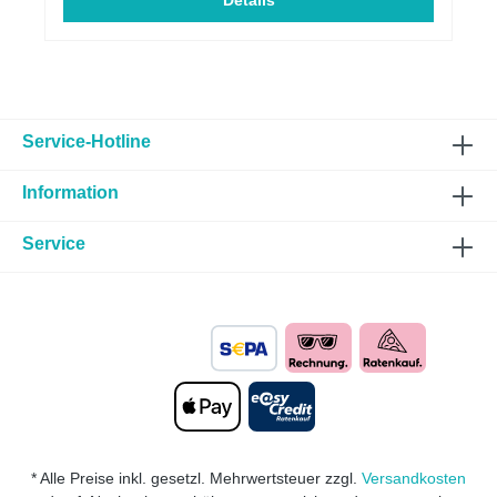
von Abgasen leistungssteigernd mehr
Details
DrehmomentECE genehmigtMassive Verbesserung
des Ansprechverhalten Passend für folgende
Fahrzeuge:HERSTELLERBAUREIHEMODELLTYPLT
R.KWMOTORTYPABGASNORMHINWEISBMW114i1
14iF20/1K2/1K41.675N13B16AEuro
5BMW114i114iF20/1K2/1K41.675N13B16AEuro
6BMW116i116iF20/1K2/1K41.6100N13B16AEuro
Service-Hotline
5BMW116i116iF20/1K2/1K41.6100N13B16AEuro
6BMW118i118iF20/1K2/1K41.6100N13B16AEuro
Information
5BMW118i118iF20/1K2/1K41.6100N13B16AEuro
6BMW118i118iF20/1K2/1K41.6125N13B16AEuro
5BMW118i118iF20/1K2/1K41.6125N13B16AEuro
Service
6BMW120i120iF20/1K2/1K41.6130N13B16AEuro
6BMW316i316iF30/3L1.6100N13B16AEuro
5BMW316i316iF30/3L1.6100N13B16AEuro
6BMW320i320iF30/3L1.6125N13B16AEuro 6
Hinweis Montage:** Der Preis für die Montage wird
individuell auf Ihr Fahrzeug berechnet und wird
daher weder angezeigt noch berechnet.
* Alle Preise inkl. gesetzl. Mehrwertsteuer zzgl.
Versandkosten