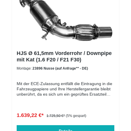
HJS Ø 61,5mm Vorderrohr / Downpipe
mit Kat (1.6 F20 / F21 F30)
Montage:
23896 Nusse (auf Anfrage** - DE)
Mit der ECE-Zulassung entfällt die Eintragung in die
Fahrzeugpapiere und Ihre Herstellergarantie bleibt
unberührt, da es sich um ein geprüftes Ersatzteil
handelt.Die Downpipe ist perfekt geeignet für
Serien-, sowie für leistungsgesteigerte Fahrzeuge.
In der folgenden Tabelle werden die kompatiblen
1.639,22 €*
Fahrzeuge aufgelistet. Der Motorcode ist
1.725,50 €*
(5% gespart)
entscheidend und muss übereinstimmen. Massive
Entlastung des Krümmers & Ladersoptimale Abfuhr