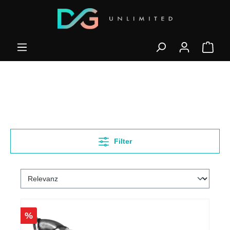
Filter
%