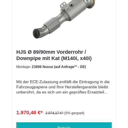
HJS Ø 89/90mm Vorderrohr /
Downpipe mit Kat (M140i, x40i)
Montage:
23896 Nusse (auf Anfrage** - DE)
Mit der ECE-Zulassung entfällt die Eintragung in die
Fahrzeugpapiere und Ihre Herstellergarantie bleibt
unberührt, da es sich um ein geprüftes Ersatzteil
handelt.Die Downpipe ist perfekt geeignet für
Serien-, sowie für leistungsgesteigerte Fahrzeuge.
In der folgenden Tabelle werden die kompatiblen
1.970,46 €*
Fahrzeuge aufgelistet. Der Motorcode ist
2.074,17 €*
(5% gespart)
entscheidend und muss übereinstimmen. Massive
Entlastung des Krümmers & Ladersoptimale Abfuhr