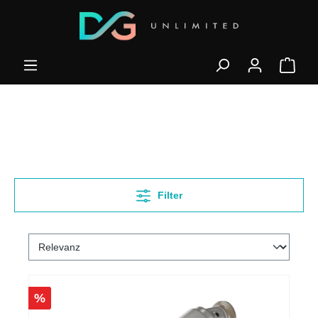
Filter
%