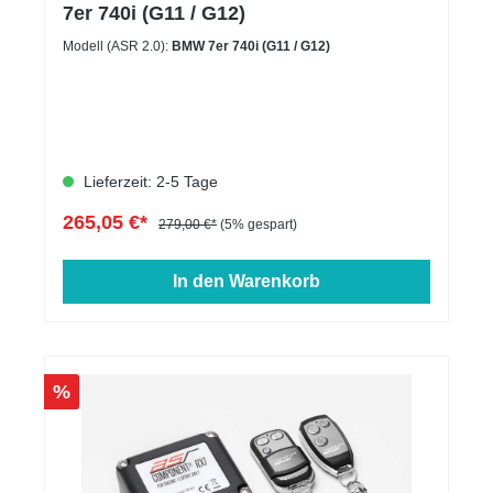
18.32.8.631.625 & 18.32.7.643.152Hinweis
7er 740i (G11 / G12)
Montage:** Der Preis für die Montage wird individuell
auf Ihr Fahrzeug berechnet und wird daher weder
Modell (ASR 2.0):
BMW 7er 740i (G11 / G12)
angezeigt noch berechnet.
Lieferzeit: 2-5 Tage
265,05 €*
279,00 €*
(5% gespart)
In den Warenkorb
%