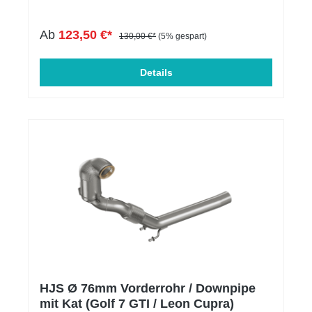
Zündspulen rotArtikelnummer: 21tf395
und Einlassbereich CNC gefräst. Das Inlet sorgt für
mehr Flow im Ansaugbereich. Das Turboinlet ist im
Ab
123,50 €*
OPEN INTAKE Gutachten mit integriert.
130,00 €*
(5% gespart)
Details
%
HJS Ø 76mm Vorderrohr / Downpipe
mit Kat (Golf 7 GTI / Leon Cupra)