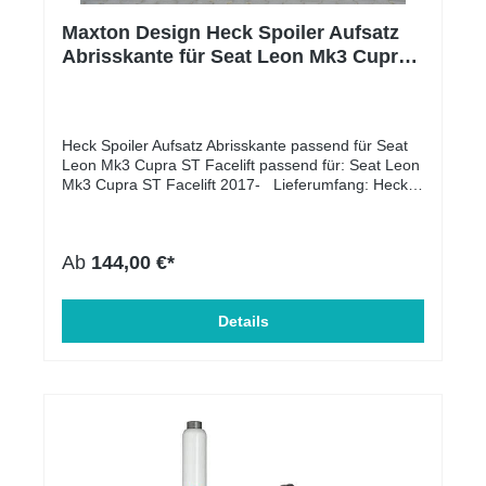
PS (162 kW), CHHC | 230 PS (169 kW), CJXA | 280
PS (206 kW), CJXC | 300 PS (220 kW), CJXC | 360
Maxton Design Heck Spoiler Aufsatz
PS (265 kW), CJXE | 265 PS (195 kW), CJXG | 310
Abrisskante für Seat Leon Mk3 Cupra
PS (228 kW), CJXH | 290 PS (213 kW)
ST Facelift
Heck Spoiler Aufsatz Abrisskante passend für Seat
Leon Mk3 Cupra ST Facelift passend für: Seat Leon
Mk3 Cupra ST Facelift 2017- Lieferumfang: Heck
Spoiler Aufsatz Abrisskante mit bereits
angebrachtem doppelseitigen 3M Klebeband und
Kantenschutz Entfettungstuch Oberflächen
Ab
144,00 €*
Beschaffenheit: Schwarz Hochglanz Material: ABS-
Kunststoff Einbauposition: Hinten Unterseite +
Sichtkante: unbehandelt / unlackiert Zulassung: mit
Details
ABE somit eintragungsfrei Produktart: Heckspoiler