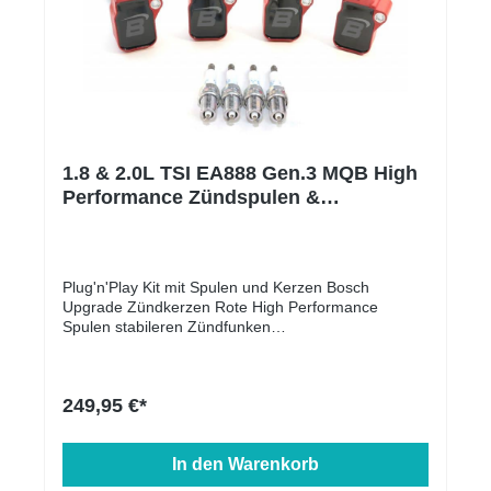
Lieferumfang: 1 x TURBO OUTLET PIPE EA888
GEN31 x Silikonschlauch2 x Schlauchschelle Das
Turbooutlet hat ein TÜV Gutachten und ist
eintragungsfrei.
1.8 & 2.0L TSI EA888 Gen.3 MQB High
Performance Zündspulen &
Zündkerzen Kit
Plug'n'Play Kit mit Spulen und Kerzen Bosch
Upgrade Zündkerzen Rote High Performance
Spulen stabileren Zündfunken
ProduktbeschreibungTop Zündleistung – Unsere
High Performance Zündspulen & RACE Zündkerzen
für 1.8L und 2.0L TSI (Gen.3)Mit unseren
249,95 €*
Zündspulen und den Bosch Race-Zündkerzen hast
du das beste Paket für noch mehr Zündleistung.
Originale Zündspulen können bei TSI-Motoren mit
In den Warenkorb
einer Leistungssteigerung und höheren
Ladedrücken zu Zündaussetzern führen. Mit