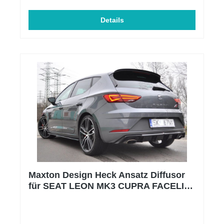
Schwarz Hochglanz Material: ABS-Kunststoff
Einbauposition: Unten, Vorne Produktart:
Frontspoiler Zulassung: mit ABE somit
Details
eintragungsfrei
Maxton Design Heck Ansatz Diffusor
für SEAT LEON MK3 CUPRA FACELIFT
schwarz Hochglanz