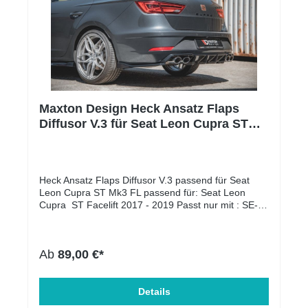
Maxton Design Heck Ansatz Flaps
Diffusor V.3 für Seat Leon Cupra ST
Mk3 FL schwarz Hochglanz
Heck Ansatz Flaps Diffusor V.3 passend für Seat
Leon Cupra ST Mk3 FL passend für: Seat Leon
Cupra ST Facelift 2017 - 2019 Passt nur mit : SE-
LE-3F-CU-ST-RS2 Lieferumfang: Heck Ansatz
Flaps Diffusor (li.+re.) Oberflächen Beschaffenheit:
Schwarz Hochglanz Material: ABS-Kunststoff
Ab
89,00 €*
Einbauposition: Hinten, Unten Produktart:
Heckansatz Zulassung: mit ABE somit
eintragungsfrei
Details