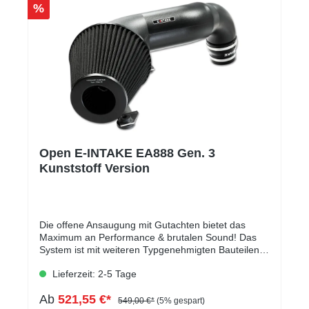
%
Open E-INTAKE EA888 Gen. 3
Kunststoff Version
Die offene Ansaugung mit Gutachten bietet das
Maximum an Performance & brutalen Sound! Das
System ist mit weiteren Typgenehmigten Bauteilen
(Abgasanlagen und Downpipe) kombinierbar was
Lieferzeit: 2-5 Tage
auch im Gutachten vermerkt ist. Die Ansaugung
besteht aus einem Kunststoff-Ansaugtrichter,
Ab
521,55 €*
welcher sich von 70mm auf 152mm vergrößert. Mit
549,00 €*
(5% gespart)