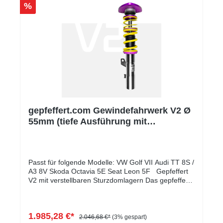
zulässig. Das Turboinlet ist in dem Teilegutachten
%
vom Ansaugsystem optional integriert.
gepfeffert.com Gewindefahrwerk V2 Ø
55mm (tiefe Ausführung mit
Sturzdomlager)
Passt für folgende Modelle: VW Golf VII Audi TT 8S /
A3 8V Skoda Octavia 5E Seat Leon 5F Gepfeffert
V2 mit verstellbaren Sturzdomlagern Das gepfeffert
V2 mit verstellbaren Sturzdomlagern wird plug and
play im Fahrzeug montiert, ohne dabei original
verbaute Fahrwerkskomponenten mit zu verwenden.
1.985,28 €*
Die Fahrwerke mit verstellbaren Sturzdomlagern
2.046,68 €*
(3% gespart)