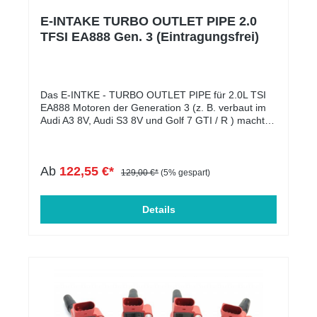
E-INTAKE TURBO OUTLET PIPE 2.0
TFSI EA888 Gen. 3 (Eintragungsfrei)
Das E-INTKE - TURBO OUTLET PIPE für 2.0L TSI
EA888 Motoren der Generation 3 (z. B. verbaut im
Audi A3 8V, Audi S3 8V und Golf 7 GTI / R ) macht
dein Auto wieder ein Stück besser auf der Straße!
Anders als beim Originalteil entstehen mit unserer
OUTLET PIPE keine Luftverwirbelungen mehr, da es
Ab
122,55 €*
keine störenden Überströmkanäle besitzt. Die Luft
129,00 €*
(5% gespart)
kann so optimal zum Ladeluftkühler strömen. Durch
den optimalen Flow verbessert sich das
Ansprechverhalten des Turbos und auch der
Details
Turbosound wird auch besser. Vorteile durch die
TURBO OUTLET PIPE EA888 Gen.3: Optimale
Strömung der Ladeluft Besseres Ansprechverhalten
des Turbos durch optimalen Flow Mehr Leistung und
besserer Turbosound Einfache Montage durch Plug
& Play TÜV Gutachten (eintragungsfrei) Herstellung:
CNC-gefertigt Material: Hochfeste
Aluminiumlegierung Farbe: Silber-Aluminium