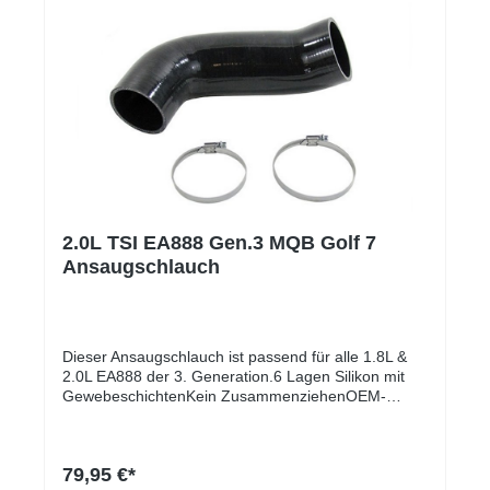
auf Treffen/Ausstellungen (kann easy retuschiert
werden)Plug and Playrobustes, wetterfestes
Materialmit Doppelseitigen Klebeband 3M VHB vom
Marktführer 3MKompatibel mit sämtlichen
Kennzeichen Weltweit auch Deutsche 3D
KennzeichenUniversellSonderanfertigungen für
Wabengrills oder Spezielle Fahrzeugformen möglich
(Bitte per Mail anfragen)
2.0L TSI EA888 Gen.3 MQB Golf 7
Ansaugschlauch
Dieser Ansaugschlauch ist passend für alle 1.8L &
2.0L EA888 der 3. Generation.6 Lagen Silikon mit
GewebeschichtenKein ZusammenziehenOEM-
LookBessere Strömung durch glatte Oberfläche
Unser 2.0L TSI Upgrade-Schlauch verbindet den
Luftfilterkasten mit deinem Turbolader. Er besteht
79,95 €*
aus Silikon und ist durch 6