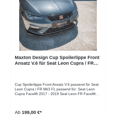
Maxton Design Cup Spoilerlippe Front
Ansatz V.6 für Seat Leon Cupra / FR
Mk3 FL
Cup Spoilerlippe Front Ansatz V.6 passend für Seat
Leon Cupra / FR Mk3 FL passend für: Seat Leon
Cupra Facelift 2017 - 2019 Seat Leon FR Facelift
2017 - 2019 Lieferumfang: Cup Spoilerlippe Front
Ansatz Es handelt sich hierbei um den schwarzen
Diffusor unter der Front Stoßstange. Montage-Kit
Ab
199,00 €*
Montageanleitung Oberflächen Beschaffenheit: