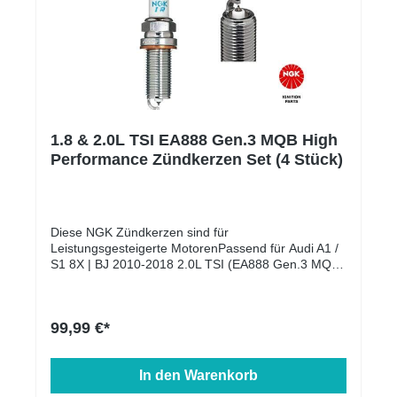
1.8 & 2.0L TSI EA888 Gen.3 MQB High
Performance Zündkerzen Set (4 Stück)
Diese NGK Zündkerzen sind für
Leistungsgesteigerte MotorenPassend für Audi A1 /
S1 8X | BJ 2010-2018 2.0L TSI (EA888 Gen.3 MQB)
CWZA | 231 PS Audi A1 / S1 GB | BJ 2018-> 2.0L
TFSI (EA888) DKZC | 200 PS Audi A3 / S3 / RS3 8V
| BJ 2012-> 2.0L TFSI (EA888 Gen.3 MQB) CJXC |
99,99 €*
300 PS Audi A3 / S3 / RS3 8V | BJ 2012-> 2.0L TFSI
(EA888 Gen.3 MQB) CJXG | 310 PS Audi A3 / S3 /
RS3 8V | BJ 2012-> 2.0L TFSI (EA888 Gen.3 MQB)
In den Warenkorb
CZPB | 190 PS Audi A3 / S3 / RS3 8V | BJ 2012->
2.0L TFSI (EA888 Gen.3 MQB) DJHA | 310 PS Audi