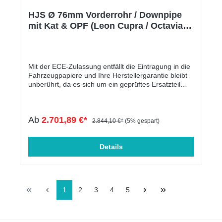
HJS Ø 76mm Vorderrohr / Downpipe
mit Kat & OPF (Leon Cupra / Octavia
RS FL)
Mit der ECE-Zulassung entfällt die Eintragung in die
Fahrzeugpapiere und Ihre Herstellergarantie bleibt
unberührt, da es sich um ein geprüftes Ersatzteil
handelt.Die Downpipe ist perfekt geeignet für
Serien-, sowie für leistungsgesteigerte Fahrzeuge.
In der folgenden Tabelle werden die kompatiblen
Ab
2.701,89 €*
Fahrzeuge aufgelistet. Der Motorcode ist
2.844,10 €*
(5% gespart)
entscheidend und muss übereinstimmen. Massive
Entlastung des Krümmers & Ladersoptimale Abfuhr
von Abgasen leistungssteigernd mehr
Details
DrehmomentECE genehmigtMassive Verbesserung
des Ansprechverhalten Passend für folgende
Fahrzeuge:HERSTELLERBAUREIHEMODELLTYPLT
R.KWMOTORTYPABGASNORMHINWEISAUDIA3A3
1
2
3
4
5
III8 V2.0140DKZAEuro 6d - OPFAUDITTTT III8J
(8S)2.0145DKZBEuro 6d - OPFAUDITTTT III8J
(8S)2.0180DKTBEuro 6d - OPFCUPRA /
SEATLeonLeon III5F2.0140DKZAEuro 6d -