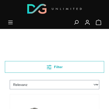
Filter
%