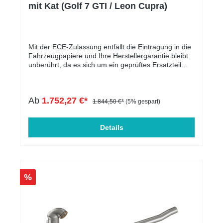
mit Kat (Golf 7 GTI / Leon Cupra)
Mit der ECE-Zulassung entfällt die Eintragung in die
Fahrzeugpapiere und Ihre Herstellergarantie bleibt
unberührt, da es sich um ein geprüftes Ersatzteil
handelt.Die Downpipe ist perfekt geeignet für
Serien-, sowie für leistungsgesteigerte Fahrzeuge.
In der folgenden Tabelle werden die kompatiblen
Ab
1.752,27 €*
Fahrzeuge aufgelistet. Der Motorcode ist
1.844,50 €*
(5% gespart)
entscheidend und muss übereinstimmen. Massive
Entlastung des Krümmers & Ladersoptimale Abfuhr
von Abgasen leistungssteigernd mehr
Details
DrehmomentECE genehmigtMassive Verbesserung
des Ansprechverhalten Passend für folgende
Fahrzeuge:HERSTELLERBAUREIHEMODELLTYPLT
R.KWMOTORTYPABGASNORMHINWEISAUDIA3A3
III8V1.8132CJSAEuro 6Das Adapterstück 90605531
%
wird zusätzlich benötigt.CUPRA / SEATLeonLeon III
Cupra5F2.0195CJXEEuro 6CUPRA /
SEATLeonLeon III Cupra5F2.0206CJXAEuro
6CUPRA / SEATLeonLeon III
Cupra5F2.0213CJXHEuro 6CUPRA /