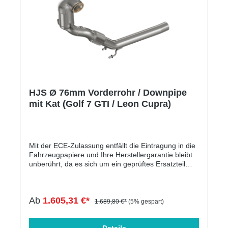
HJS Ø 76mm Vorderrohr / Downpipe
mit Kat (Golf 7 GTI / Leon Cupra)
Mit der ECE-Zulassung entfällt die Eintragung in die
Fahrzeugpapiere und Ihre Herstellergarantie bleibt
unberührt, da es sich um ein geprüftes Ersatzteil
handelt.Die Downpipe ist perfekt geeignet für
Serien-, sowie für leistungsgesteigerte Fahrzeuge.
In der folgenden Tabelle werden die kompatiblen
Ab
1.605,31 €*
Fahrzeuge aufgelistet. Der Motorcode ist
1.689,80 €*
(5% gespart)
entscheidend und muss übereinstimmen. Massive
Entlastung des Krümmers & Ladersoptimale Abfuhr