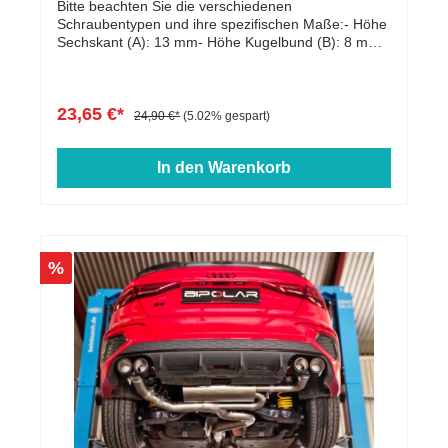
Bitte beachten Sie die verschiedenen
Schraubentypen und ihre spezifischen Maße:- Höhe
Sechskant (A): 13 mm- Höhe Kugelbund (B): 8 mm-
Kopfdurchmesser (D1): 22 mm- Schlüsselweite: 17
mm- Länge: 27 - 60 mm- Farbe: schwarz verzinkt
23,65 €*
24,90 €*
(5.02% gespart)
In den Warenkorb
%