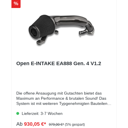
%
Open E-INTAKE EA888 Gen. 4 V1.2
Die offene Ansaugung mit Gutachten bietet das
Maximum an Performance & brutalen Sound! Das
System ist mit weiteren Typgenehmigten Bauteilen
(Abgasanlagen und Downpipes) kombinierbar was
Lieferzeit: 3-7 Wochen
auch im Gutachten vermerkt ist.Die Ansaugung
besteht aus einem Carbon-Ansaugtrichter, welcher
Ab
930,05 €*
sich von 76mm auf 152mm vergrößert. Mit diesem
979,00 €*
(5% gespart)