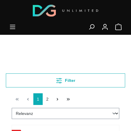
Filter
1
2