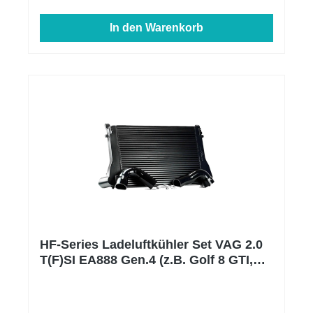
DTH Anlagen werden zu 100 % WIG geschweißt.
Dieses Verfahren bietet die saubersten und feinsten
In den Warenkorb
Schweißnähte. Um die Haltbarkeit der Schweißnähte
zu gewährleisten, verschließen wir die Anlagen mit
speziellen Silikonstopfen und füllen die gesamte
Anlage mit Argon, um auch innen eine
Schutzgasatmosphäre zu schaffen. Dieses
Verfahren nennt man Formieren und ist die
Grundlage für rostfreie, stabile Schweißnähte.
System: DTH entwickelt seine Abgasanlagen auf
dem hauseigenen Allrad-Leistungsprüfstand. Die
Anlagen können durch eine Downpipe mit höherem
Durchsatz und ein geändertes Intake zum
Performance-Paket ergänzt werden. Diese Systeme
werden ausgiebig auf dem Prüfstand getestet und
vom TÜV sowie im Abgaslabor geprüft.
HF-Series Ladeluftkühler Set VAG 2.0
T(F)SI EA888 Gen.4 (z.B. Golf 8 GTI,
Leon KL uvm. )HF-Series