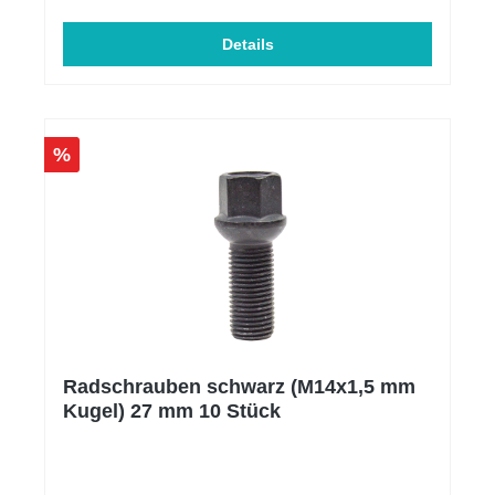
größeren Ansaugvolumen wird der Luftstrom im
Vergleich zur Serien-Ansaugung deutlich verbessert.
Die Luftstrommessungen auf der Flowbench haben
Details
eine Verbesserung von +50,5% im Vergleich zur
Serie ergeben. Ansaugung ist für folgende
Fahrzeuge passend und Zulässig: AUDI : S3 8Y
Sportback / Limousine 2.0 TSI OPF 310 PS CUPRA
/ SEAT : Cupra Formentor VZ 2.0 TSI 4Drive 310 PS
%
Cupra Leon KL 2.0 TFSI 300 PS Cupra Leon KL 4-
Drive 2.0 TFSI 310 PS CUPRA Ateca Facelift
(300PS) Volkswagen : Golf 8 R 2.0 TSI OPF 320 PS
Golf 8 GTI Clubsport 2.0 TSI OPF 300 PS Arteon 3H
2.0 TSI R 320 PS Tiguan AXA 2.0 TSI R 320 PS
Radschrauben schwarz (M14x1,5 mm
Kugel) 27 mm 10 Stück