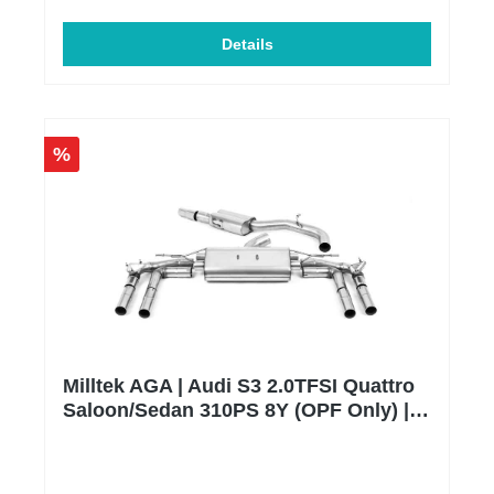
Entwicklungs- und Testzentrum am Nürburgring,
entwerfen, entwickeln und testen die erfahrenen
Mitarbeiter diese Abgasanlagen. Das große
Details
Engagement für die Perfektion der Auspuffanlagen
hat es ermöglicht, nach ISO9001:2015 zertifiziert zu
werden und eine der umfangreichsten
Produktpaletten an EG-zugelassenen
Auspuffanlagen auf dem Markt anzubieten, welche
%
alle vom TÜV in Deutschland geprüft und genehmigt
wurden. Bitte beachte, dass es sich um
Auftragsfertigungen handelt, dementsprechend kann
es je nach Auftragslage zu Verzögerungen kommen.
Alle unsere Milltek AGAs sind ECE zugelassen und
dadurch eintragungsfrei.** Der Preis für die Montage
wird individuell auf Ihr Fahrzeug berechnet und wird
daher weder angezeigt noch berechnet.
Milltek AGA | Audi S3 2.0TFSI Quattro
Saloon/Sedan 310PS 8Y (OPF Only) |
Poliert