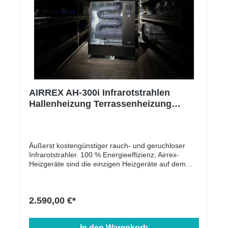
AIRREX AH-300i Infrarotstrahlen
Hallenheizung Terrassenheizung
Infrarotheizung
Äußerst kostengünstiger rauch- und geruchloser
Infrarotstrahler. 100 % Energieeffizienz; Airrex-
Heizgeräte sind die einzigen Heizgeräte auf dem
Markt, die die gesamte Energie nutzen und damit bis
zu 30 % effizienter sind als Konkurrenzprodukte.
Airrex-Infrarotstrahler erwärmen das Material, nicht
2.590,00 €*
nur die Luft. Deshalb bleibt die Wärme dauerhaft im
Raum und verschwindet nicht, wenn beispielsweise
die Tür geöffnet wird. Airrex-Heizgeräte erfüllen alle
In den Warenkorb