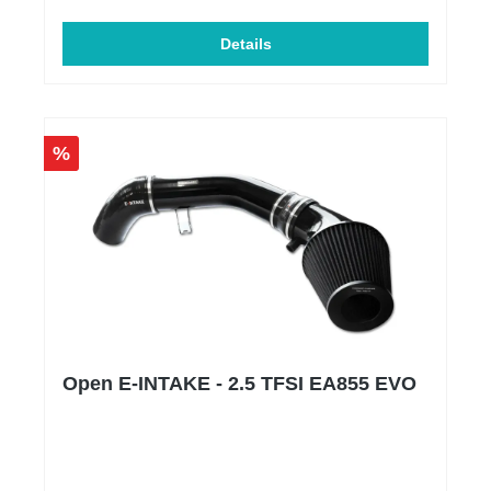
sicher Durch die Sicherungs-Schraube FZV
konform und somit keine Probleme mit TÜV und
Polizeikontrollen!Einfache Installation und
Details
HandhabungGroßer Halter bleibt fix am
Kennzeichen (somit weniger Verschleiß am
Kennzeichenhalter selbst)Kleiner Halter bleibt fix am
Fahrzeug und fällt somit kaum auf bei Bildern oder
auf Treffen/Ausstellungen (kann easy retuschiert
%
werden)Plug and Playrobustes, wetterfestes
Materialmit Doppelseitigen Klebeband 3M VHB vom
Marktführer 3MKompatibel mit sämtlichen
Kennzeichen Weltweit auch Deutsche 3D
KennzeichenUniversellSonderanfertigungen für
Wabengrills oder Spezielle Fahrzeugformen möglich
(Bitte per Mail anfragen)
Open E-INTAKE - 2.5 TFSI EA855 EVO