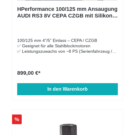
Ladeluftkühler würde geprüft und ist zulässig.
HPerformance 100/125 mm Ansaugung
AUDI RS3 8V CEPA CZGB mit Silikon
Schlauch, Luftfilter und TÜV
Teilegutachten
100/125 mm 4“/5“ Einlass – CEPA / CZGB
✅ Geeignet für alle Stahlblockmotoren
✅ Leistungszuwachs von ~8 PS (Serienfahrzeug /
ohne Tuning) ✅ passt 1:1 für Serien- und HP-Einlass
✅ größte verfügbare Aufnahme für diese Generation
mit TÜV Teilegutachten ✅ massive
899,00 €*
Klangverbesserung
In den Warenkorb
%