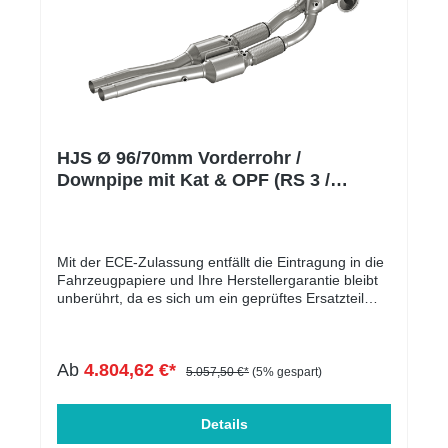
Härteverstellung Zug- und Druckstufe
HJS Ø 96/70mm Vorderrohr /
Downpipe mit Kat & OPF (RS 3 /
Formentor VZ5)
Mit der ECE-Zulassung entfällt die Eintragung in die
Fahrzeugpapiere und Ihre Herstellergarantie bleibt
unberührt, da es sich um ein geprüftes Ersatzteil
handelt.Die Downpipe ist perfekt geeignet für
Serien-, sowie für leistungsgesteigerte Fahrzeuge.
In der folgenden Tabelle werden die kompatiblen
Ab
4.804,62 €*
Fahrzeuge aufgelistet. Der Motorcode ist
5.057,50 €*
(5% gespart)
entscheidend und muss übereinstimmen. Massive
Entlastung des Krümmers & Ladersoptimale Abfuhr
von Abgasen leistungssteigernd mehr
Details
DrehmomentECE genehmigtMassive Verbesserung