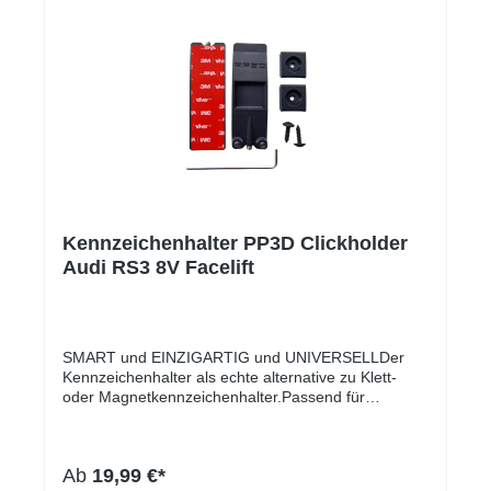
Kennzeichenhalter PP3D Clickholder
Audi RS3 8V Facelift
SMART und EINZIGARTIG und UNIVERSELLDer
Kennzeichenhalter als echte alternative zu Klett-
oder Magnetkennzeichenhalter.Passend für
sämtliche Kennzeichen Weltweit auch Deutsche 3D
Kennzeichen, Durch die Sicherungs-Schraube auch
in Deutschland FZV konform!!! UnsichtbarKein Klett
Ab
19,99 €*
oder MagnetHält bis über 300Km/HWaschstraßen