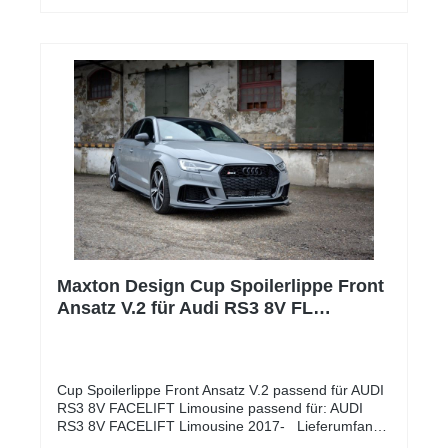
des Ansprechverhalten Passend für folgende
Fahrzeuge:HERSTELLERBAUREIHEMODELLTYPLT
R.KWMOTORTYPABGASNORMHINWEISAUDIRS
3RS 3 III Sportback / Limousine8V2.5294DNWAEuro
6d - OPFAUDIRS 3RS 3 III Sportback /
LimousineGY2.5294DNWCEuro 6d - OPFAUDIRS
Q3RS Q3 / SportbackF32.5294DNWAEuro 6d -
OPFAUDITT RSTT RS Roadster /
Coupe8J2.5294DNWAEuro 6d - OPFCUPRA /
SEATFormentorFormentor
VZ5KM2.5287DNWBEuro 6d - OPFHinweis
Montage:** Der Preis für die Montage wird individuell
auf Ihr Fahrzeug berechnet und wird daher weder
angezeigt noch berechnet.
Maxton Design Cup Spoilerlippe Front
Ansatz V.2 für Audi RS3 8V FL
Limousine
Cup Spoilerlippe Front Ansatz V.2 passend für AUDI
RS3 8V FACELIFT Limousine passend für: AUDI
RS3 8V FACELIFT Limousine 2017- Lieferumfang:
Cup Spoilerlippe Front Ansatz Es handelt sich