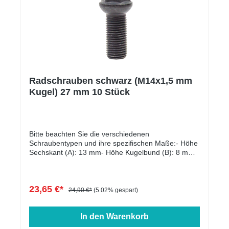
Radschrauben schwarz (M14x1,5 mm
Kugel) 27 mm 10 Stück
Bitte beachten Sie die verschiedenen
Schraubentypen und ihre spezifischen Maße:- Höhe
Sechskant (A): 13 mm- Höhe Kugelbund (B): 8 mm-
Kopfdurchmesser (D1): 22 mm- Schlüsselweite: 17
mm- Länge: 27 - 60 mm- Farbe: schwarz verzinkt
23,65 €*
24,90 €*
(5.02% gespart)
In den Warenkorb