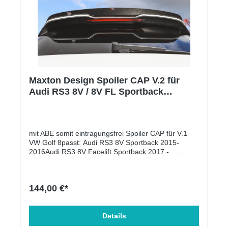
Maxton Design Spoiler CAP V.2 für
Audi RS3 8V / 8V FL Sportback
schwarz Hochglanz
mit ABE somit eintragungsfrei Spoiler CAP für V.1
VW Golf 8passt: Audi RS3 8V Sportback 2015-
2016Audi RS3 8V Facelift Sportback 2017 -
Komplettset enthält: Spoiler CAP für mit bereits
angebrachtem doppelseitigen 3M Klebeband und
KantenschutzEntfettungstuch Material: ABS-
144,00 €*
Kunststoff
Details