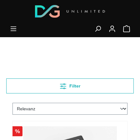
Filter
%