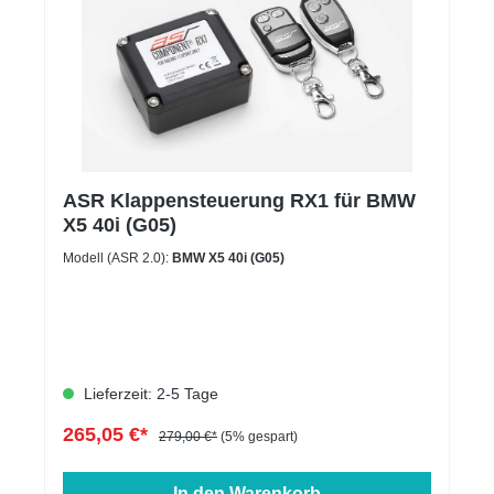
ASR Klappensteuerung RX1 für BMW
X5 40i (G05)
Modell (ASR 2.0):
BMW X5 40i (G05)
Lieferzeit: 2-5 Tage
265,05 €*
279,00 €*
(5% gespart)
In den Warenkorb