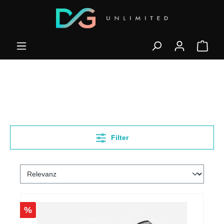
Filter
%