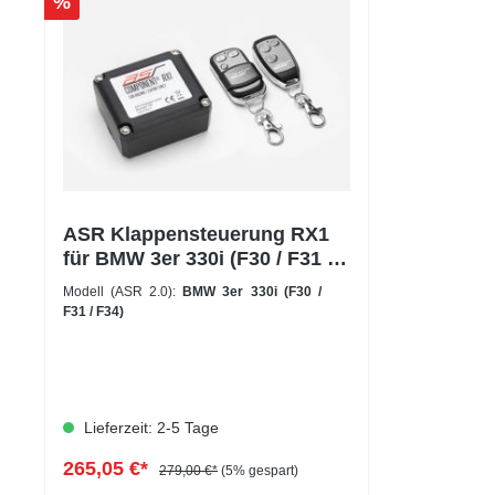
%
ASR Klappensteuerung RX1
für BMW 3er 330i (F30 / F31 /
F34)
Modell (ASR 2.0):
BMW 3er 330i (F30 /
F31 / F34)
Lieferzeit: 2-5 Tage
265,05 €*
279,00 €*
(5% gespart)