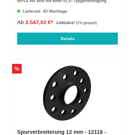
BIPOLAR sind mit einer ECE-Typgenehmigung
ausgestattet, sodass du sie an deinem EU-Fahrzeug
Lieferzeit: 40 Werktage
ohne zusätzliche Eintragung nutzen kannst.
Hergestellt aus dem erstklassigen L304-Edelstahl,
Ab
2.547,02 €*
werden sie sorgfältig per Hand in Deutschland
2.599,00 €*
(2% gespart)
verarbeitet und bieten einen einmaligen Klang, der
dir vom ersten Start an ein Erlebnis bietet.Für
Besitzer von Importfahrzeugen mit einer
Details
Betriebserlaubnis: Bitte kläre vor dem Erwerb, ob
eine Registrierung des Abgassystems in deinen
Fahrzeugunterlagen notwendig ist.Maximale, legale
LautstärkeDie Auspuffanlage ermöglicht dir ein
kraftvolles, aber gesetzeskonformes Fahrerlebnis.
%
Dank einer klugen Steuerung kannst du das beste
aus deinem Motorsound holen. Die klug konzipierten
Schalldämpfer liefern im optimalen Moment
maximale Lautstärke und beeindruckenden
Motorklang. Innerhalb der Messbereiche bleiben die
Klappen deiner GRAIL-Anlage geschlossen,
wodurch ein reiner Motorklang erreicht wird.Dein
GRAIL-System bietet auch Diskretion. So erhältst du
im Grunde zwei Autos in einem - laut und leise.Das
GRAIL Soundlabor verwendet spezielle
Schalldämpfer, die individuell für jedes Fahrzeug
angepasst werden. Diese sind sowohl für einen
Spurverbreiterung 12 mm - 12118 -