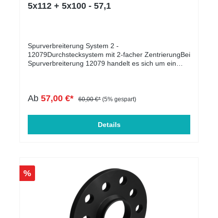
intensiven Klang bei offenen als auch für eine
5x112 + 5x100 - 57,1
effektive Geräuschminderung bei geschlossenen
Klappen optimiert.Im vorgeschriebenen Prüfbereich
bleibt deine GRAIL-Anlage so leise wie das Original.
Durch erstklassige Materialien und Verarbeitung
bietet sie einen unvergleichlichen
Spurverbreiterung System 2 -
Soundkontrast.Effizienter AbgasflussDie GRAIL-
12079Durchstecksystem mit 2-facher ZentrierungBei
Anlage ist so konzipiert, dass der Abgasfluss kaum
Spurverbreiterung 12079 handelt es sich um ein
beeinträchtigt wird. Mit größerem Rohrdurchmesser
Durchstecksystem mit doppelter Zentrierung, die für
und weniger Verengungen übertrifft sie deutlich die
optimales Fahrverhalten sorgt und unerwünschte
Serienanlage. Sie bietet einen reibungslosen
Vibrationen verhindert. Bei Distanzscheiben
Ab
57,00 €*
Abgasdurchfluss.Robuste BauweiseDie aus
schmäler als 12mm ist die Passfähigkeit zwischen
60,00 €*
(5% gespart)
massivem CNC-gefrästem Edelstahl gefertigten
Fahrzeugnabe und Rad zu überprüfen** - Hilfe
Klappen wechseln je nach Modell in den
hierzu finden Sie in unserem Infoblatt zur
vorgeschriebenen Messbereichen. Dies ermöglicht
Passfähigkeit für System 2 - Download
Details
eine ideale Balance zwischen reduziertem
Infoblatt / Download Vermaßungsblatt. Für
Gegendruck und kraftvollem Motorsound.Qualität
schwierige Fälle gibt es in der Regel
aus DeutschlandMit GRAIL erwirbst du höchste
unterschiedliche Ausführungen der Spurplatten - Wir
Handwerkskunst und Materialqualität. Dies
beraten Sie gerne! Ab Scheibenstärken über 25mm
garantiert den bestmöglichen Klang für dein
ist außerdem die Verfügbarkeit von Radschrauben in
%
Fahrzeug.
entsprechender Länge zu prüfen. Es werden
längere Radschrauben bzw. Rändelbolzen benötigt,
welche gesondert bestellt werden müssen. Achten
Sie dabei bitte auf die Ausführung des vorliegenden
Befestigungsmaterial (Kegel-, Kugel- oder