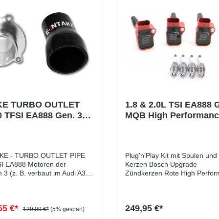
KE TURBO OUTLET
1.8 & 2.0L TSI EA888 
0 TFSI EA888 Gen. 3
MQB High Performanc
gungsfrei)
Zündspulen & Zündker
TKE - TURBO OUTLET PIPE
Plug'n'Play Kit mit Spulen und
SI EA888 Motoren der
Kerzen Bosch Upgrade
 3 (z. B. verbaut im Audi A3
Zündkerzen Rote High Perfo
3 8V und Golf 7 GTI / R )
Spulen stabileren Zündfunken
 Auto wieder ein Stück besser
ProduktbeschreibungTop Zünd
rs als beim
Unsere High Performance Zü
55 €*
249,95 €*
il entstehen mit unserer
RACE Zündkerzen für 1.8L un
129,00 €*
(5% gespart)
PE keine Luftverwirbelungen
(Gen.3)Mit unseren Zündspul