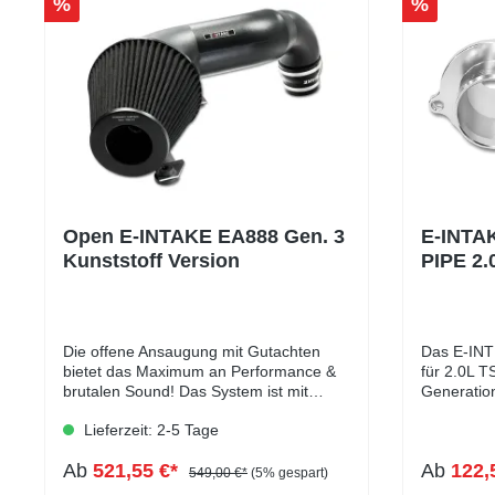
%
%
Open E-INTAKE EA888 Gen. 3
E-INTA
Kunststoff Version
PIPE 2.
(Eintra
Die offene Ansaugung mit Gutachten
Das E-IN
bietet das Maximum an Performance &
für 2.0L T
brutalen Sound! Das System ist mit
Generation
weiteren Typgenehmigten Bauteilen
8V, Audi S
Lieferzeit: 2-5 Tage
(Abgasanlagen und Downpipe)
macht dein
kombinierbar was auch im Gutachten
auf der Straße! Ande
Ab
521,55 €*
Ab
122,
vermerkt ist. Die Ansaugung besteht
Originalte
549,00 €*
(5% gespart)
aus einem Kunststoff-Ansaugtrichter,
OUTLET PI