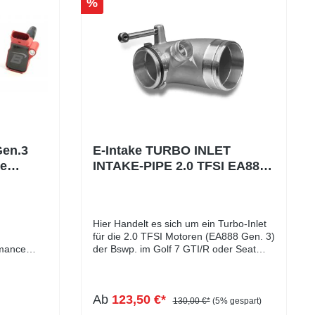
%
Gen.3
E-Intake TURBO INLET
e
INTAKE-PIPE 2.0 TFSI EA888
zen Kit
Gen. 3 (eintragungsfrei in
Verbindung mit Open E-
Intake)
Hier Handelt es sich um ein Turbo-Inlet
für die 2.0 TFSI Motoren (EA888 Gen. 3)
rmance
der Bswp. im Golf 7 GTI/R oder Seat
Leon Cupra 5F verbaut ist. Unser Inlet
leistung –
ist aus Aluminium-Guss gefertigt und im
ndspulen &
Auslass und Einlassbereich CNC gefräst.
Ab
123,50 €*
d 2.0L TSI
Das Inlet sorgt für mehr Flow im
130,00 €*
(5% gespart)
en und den
Ansaugbereich. Das Turboinlet ist im