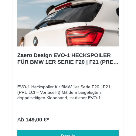
Zaero Design EVO-1 HECKSPOILER
FÜR BMW 1ER SERIE F20 | F21 (PRE
LCI – VORFACELIFT)
EVO-1 Heckspoiler für BMW 1er Serie F20 | F21
(PRE LCI – Vorfacelift) Mit dem beigelegten
doppelseitigen Klebeband, ist dieser EVO-1
Heckspoiler für den BMW 1er F20 | F21 einfach und
unkompliziert in wenigen Minuten montierbar! Auf
welche Modelle passt die Heckspoilerlippe? Alle
Ab
149,00 €*
BMW 1er Modelle der Baureihe F20 | F21 – auch
ohne M-Paket: BMW 116 BMW 118 BMW 120 BMW
125 BMW M135i Die Heckspoilerlippe verleiht