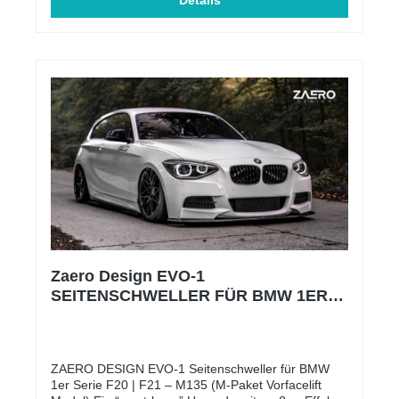
euren F20 | F21 einen dezenten und sportlichen
Details
Touch! Was macht diesen Heckspoilerlippe so
besonders? Die liebe steckt im Detail – deshalb ist
unsere Hecklippe von beiden Seiten glanzschwarz
lackiert. Außerdem muss kein Kederband
angebracht werden um legal mit unserer Hecklippe
unterwegs zu sein. Ihr erhaltet außerdem eine
Einbauanleitung um euch den Einbau so einfach wie
möglich zu gestalten. Gutachten? JA! Es besteht
eine allgemeine Betriebserlaubnis (ABE), welche im
Lieferumfang enthalten ist. Es handelt sich um kein
original BMW Teil. Unsere Firma steht in keinerlei
wirtschaftlicher Verbindung mit der Bayerischen
Motoren Werke AG (BMW AG) oder der BMW M
GmbH.
Zaero Design EVO-1
SEITENSCHWELLER FÜR BMW 1ER
F20 | F21 (M-PAKET PRE-LCI)
ZAERO DESIGN EVO-1 Seitenschweller für BMW
1er Serie F20 | F21 – M135 (M-Paket Vorfacelift