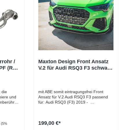
rohr /
Maxton Design Front Ansatz
PF (RS
V.2 für Audi RSQ3 F3 schwarz
Hochglanz
 die
mit ABE somit eintragungsfrei Front
piere und
Ansatz für V.2 Audi RSQ3 F3 passend
unberührt,
für: Audi RSQ3 (F3) 2019 -
satzteil
Lieferumfang: Front AnsatzMontage-
ekt
KitMontageanleitung Material: ABS-
Kunststoff
199,00 €*
e. In der
(5%