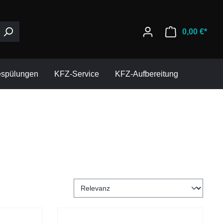
0,00 €*
espülungen
KFZ-Service
KFZ-Aufbereitung