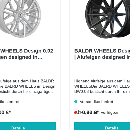
WHEELS Design 0.02
BALDR WHEELS Desig
lgen designed in
| Alufelgen designed i
y
Germany
lufelge aus dem Haus BALDR
Highend Alufelge aus dem H
e BALRD WHEELS im Design
WHEELSDie BALRD WHEELS 
ticht durch Ihr einzigartiges
BW0.03 besticht durch Ihr einz
 höchster Qualitägt. Alle
Design und höchster Qualitägt.
kostenfrei
Versandkostenfrei
EELS im 0.02er Dress haben
BALDR WHEELS im 0.03er Dr
ten Ansprüchen der
den höchsten Ansprüchen der
00 €*
Ab
0,00 €*
isationen entsprochen und
Prüforganisationen entsproch
Nicht mehr verfügbar
ür passende Fahrzeuge ein
besitzen für passende Fahrze
hten. Hergestellt in den
Teilegutachten. Hergestellt in
n Felgenmanufakturen, im
Details
modernsten Felgenmanufaktu
Details