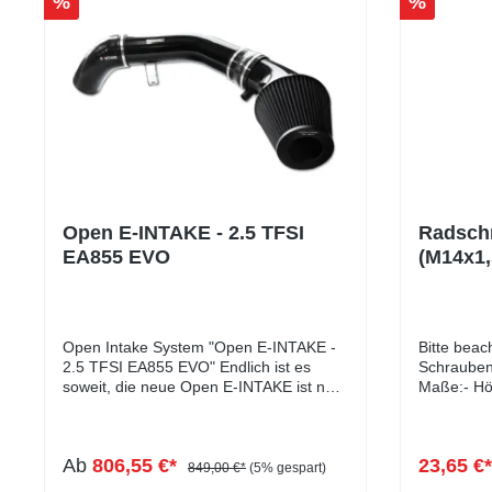
%
%
Open E-INTAKE - 2.5 TFSI
Radsch
EA855 EVO
(M14x1
10 Stüc
Open Intake System "Open E-INTAKE -
Bitte beac
2.5 TFSI EA855 EVO" Endlich ist es
Schraubent
soweit, die neue Open E-INTAKE ist nun
Maße:- Hö
auch für den 2.5 TFSI EA855 EVO Motor
Höhe Kuge
verfügbar!! Die offene Ansaugung mit
Kopfdurch
Gutachten bietet das Maximum an
Schlüsselw
Ab
806,55 €*
23,65 €
Performance & brutalen Sound! Das
mm- Farbe
849,00 €*
(5% gespart)
System ist mit weiteren Typgenehmigten