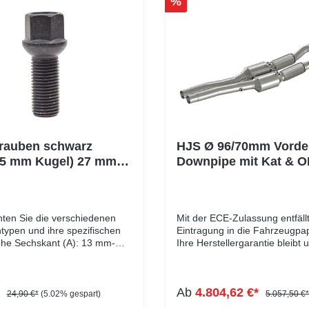
%
rauben schwarz
HJS Ø 96/70mm Vorder
,5 mm Kugel) 27 mm
Downpipe mit Kat & O
k
3 / Formentor VZ5)
hten Sie die verschiedenen
Mit der ECE-Zulassung entfällt
ypen und ihre spezifischen
Eintragung in die Fahrzeugpa
he Sechskant (A): 13 mm-
Ihre Herstellergarantie bleibt 
lbund (B): 8 mm-
da es sich um ein geprüftes Er
messer (D1): 22 mm-
handelt.Die Downpipe ist perf
eite: 17 mm- Länge: 27 - 60
geeignet für Serien-, sowie für
*
Ab
4.804,62 €*
: schwarz verzinkt
leistungsgesteigerte Fahrzeug
24,90 €*
(5.02% gespart)
5.057,50 €*
folgenden Tabelle werden die