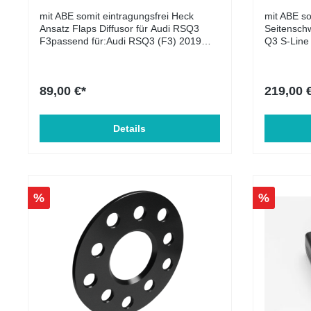
geprüft und ist zulässig.
mit ABE somit eintragungsfrei Heck
mit ABE so
Ansatz Flaps Diffusor für Audi RSQ3
Seitenschw
F3passend für:Audi RSQ3 (F3) 2019
Q3 S-Line
- Lieferumfang: Heck Ansatz Flaps
F3 2019 -
Diffusor für (li.+re.) Material: ABS-
Lieferumfa
Kunststoff
Ansatz Mat
89,00 €*
219,00 
Details
%
%