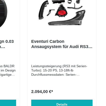
n 0.03
Eventuri Carbon
n
Ansaugsystem für Audi RS3
8Y 2021+ und Cupra
Formentor VZ5
aus BALDR
Leistungssteigerung (RS3 mit Serien-
im Design
Turbo): 15-20 PS, 13-18ft-lb
igartiges
Durchflussmessdaten: Serien-
 Alle
Ansaugung 530 CFM : Eventuri-
ess haben
Ansaugung 840 CFM
Zusammenfassung der Dyno-
2.094,00 €*
en und
Ergebnisse Serienmäßige Airbox mit
uge ein
modifiziertem Serien-Turboeinlass für
 den
TTE700 = 576,5 PS Eventuri Stufe 3
ren, im
Ansaugung mit modifiziertem Serien-
Details