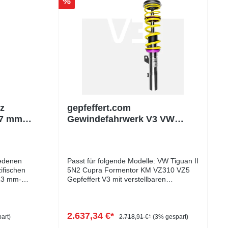
%
z
gepfeffert.com
27 mm
Gewindefahrwerk V3 VW
Tiguan II Typ 5N & Cupra
Formentor (mit
Sturzdomlager)
iedenen
Passt für folgende Modelle: VW Tiguan II
ifischen
5N2 Cupra Formentor KM VZ310 VZ5
13 mm-
Gepfeffert V3 mit verstellbaren
Sturzdomlagern Das gepfeffert V3 mit
m-
verstellbaren Sturzdomlagern wird plug
: 27 - 60
and play im Fahrzeug montiert, ohne
2.637,34 €*
dabei original verbaute
art)
2.718,91 €*
(3% gespart)
Fahrwerkskomponenten mit zu