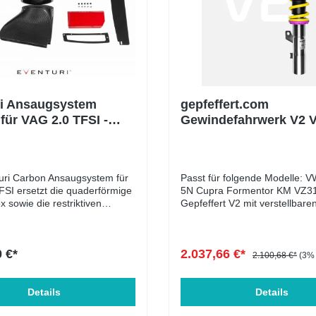
ri Ansaugsystem
gepfeffert.com
für VAG 2.0 TFSI -
Gewindefahrwerk V2 
TI / R, S3 8V, Leon
Tiguan II Typ 5N & Cu
Formentor (mit
Sturzdomlager)
uri Carbon Ansaugsystem für
Passt für folgende Modelle: V
SI ersetzt die quaderförmige
5N Cupra Formentor KM VZ3
 sowie die restriktiven
Gepfeffert V2 mit verstellbare
gen durch das freifließende
Sturzdomlagern Das gepfeffer
ftfiltergehäuse und eine
verstellbaren Sturzdomlagern 
g neu entwickelte Luftführung.
and play im Fahrzeug montier
 €*
2.037,66 €*
 ist so designed, dass keine
dabei original verbaute
2.100,68 €*
(3% 
t aus dem Motorraum gezogen
Fahrwerkskomponenten mit z
tdessen erreicht den Motor
verwenden. Die Fahrwerke mi
lich pure Frischluft, um
Details
verstellbaren Sturzdomlagern
Details
Leistungssteigerungen zu
gegenüber unseren gepfeffer