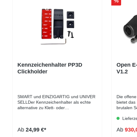
%
Kennzeichenhalter PP3D
Open E
Clickholder
V1.2
SMART und EINZIGARTIG und UNIVER
Die offen
SELLDer Kennzeichenhalter als echte
bietet da
alternative zu Klett- oder
brutalen S
Magnetkennzeichenhalter.Passend für
weiteren 
Lieferz
sämtliche Kennzeichen Weltweit auch
(Abgasanl
Deutsche 3D Kennzeichen, Durch
kombinier
Ab
24,99 €*
Ab
930,
die Sicherungs-Schraube auch in
vermerkt ist.Die Ansaugu
Deutschland FZV
einem Carb