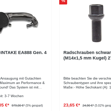
%
-INTAKE EA888 Gen. 4
Radschrauben schwar
(M14x1,5 mm Kugel) 
10 Stück
e Ansaugung mit Gutachten
Bitte beachten Sie die versch
s Maximum an Performance &
Schraubentypen und ihre spez
ound! Das System ist mit
Maße:- Höhe Sechskant (A): 
Typgenehmigten Bauteilen
Höhe Kugelbund (B): 8 mm-
eit: 3-7 Wochen
agen und Downpipes)
Kopfdurchmesser (D1): 22 m
bar was auch im Gutachten
Schlüsselweite: 17 mm- Länge
05 €*
23,65 €*
ng besteht aus
mm- Farbe: schwarz verzinkt
979,00 €*
(5% gespart)
24,90 €*
(5.02% gesp
on-Ansaugtrichter, welcher