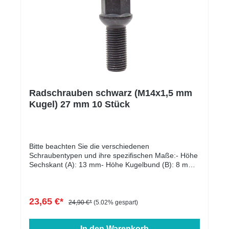
Radschrauben schwarz (M14x1,5 mm
Kugel) 27 mm 10 Stück
Bitte beachten Sie die verschiedenen
Schraubentypen und ihre spezifischen Maße:- Höhe
Sechskant (A): 13 mm- Höhe Kugelbund (B): 8 mm-
Kopfdurchmesser (D1): 22 mm- Schlüsselweite: 17
mm- Länge: 27 - 60 mm- Farbe: schwarz verzinkt
23,65 €*
24,90 €*
(5.02% gespart)
In den Warenkorb