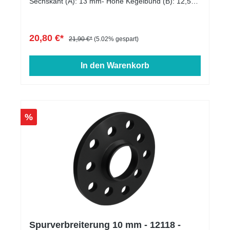
Sechskant (A): 13 mm- Höhe Kegelbund (B): 12,5
mm- Kopfdurchmesser (D1): 22 mm-
Schlüsselweite: 17 mm- Länge: 25 - 60 mm-
Farbe: schwarz verzinkt
20,80 €*
21,90 €*
(5.02% gespart)
In den Warenkorb
%
Spurverbreiterung 10 mm - 12118 -