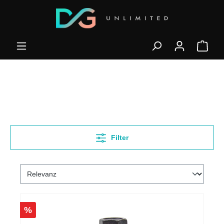
Filter
%