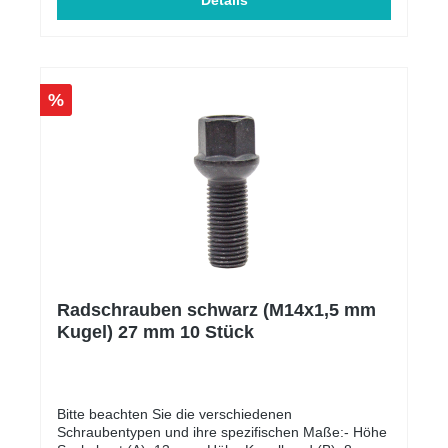
Polizeikontrollen!Einfache Installation und
Details
HandhabungGroßer Halter bleibt fix am
Kennzeichen (somit weniger Verschleiß am
Kennzeichenhalter selbst)Kleiner Halter bleibt fix am
Fahrzeug und fällt somit kaum auf bei Bildern oder
auf Treffen/Ausstellungen (kann easy retuschiert
%
werden)Plug and Playrobustes, wetterfestes
Materialmit Doppelseitigen Klebeband 3M VHB vom
Marktführer 3MKompatibel mit sämtlichen
Kennzeichen Weltweit auch Deutsche 3D
KennzeichenUniversellSonderanfertigungen für
Wabengrills oder Spezielle Fahrzeugformen möglich
(Bitte per Mail anfragen)
Radschrauben schwarz (M14x1,5 mm
Kugel) 27 mm 10 Stück
Bitte beachten Sie die verschiedenen
Schraubentypen und ihre spezifischen Maße:- Höhe