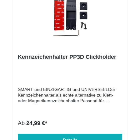
Kennzeichenhalter PP3D Clickholder
SMART und EINZIGARTIG und UNIVERSELLDer
Kennzeichenhalter als echte alternative zu Klett-
oder Magnetkennzeichenhalter.Passend für
sämtliche Kennzeichen Weltweit auch Deutsche 3D
Kennzeichen, Durch die Sicherungs-Schraube auch
in Deutschland FZV konform!!!UnsichtbarKein Klett
Ab
24,99 €*
oder MagnetHält bis über 300Km/HWaschstraßen
sicher Durch die Sicherungs-Schraube FZV
konform und somit keine Probleme mit TÜV und