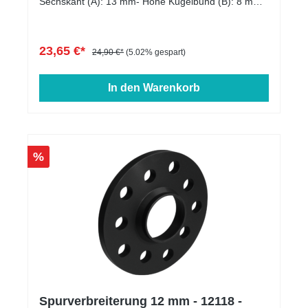
Sechskant (A): 13 mm- Höhe Kugelbund (B): 8 mm-
Kopfdurchmesser (D1): 22 mm- Schlüsselweite: 17
mm- Länge: 27 - 60 mm- Farbe: schwarz verzinkt
23,65 €*
24,90 €*
(5.02% gespart)
In den Warenkorb
%
Spurverbreiterung 12 mm - 12118 -