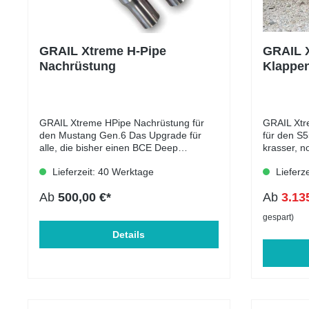
comfort le
analog zum Tra
die ESP Ta
→ ESP an). Nach dem Motoren
GRAIL Xtreme H-Pipe
GRAIL 
beginnt d
Nachrüstung
Klappen
StandardM
Mustan
GRAIL Xtreme HPipe Nachrüstung für
GRAIL Xtr
den Mustang Gen.6 Das Upgrade für
für den S55
alle, die bisher einen BCE Deep
krasser, n
Klappenauspuff verbaut haben und
101% streetlegal. Ei
Lieferzeit: 40 Werktage
Lieferz
noch mehr Klang haben möchten
ohne Mitte
natürlich wie immer komplett legal. Eine
Grail Xtr
Ab
500,00 €*
Ab
3.13
Nachrüstung für die Serienanlage ist
zum wohl 
nicht möglich.
legal fahren kann. 3
gespart)
KlappenAbg
Details
Betriebserlaubnis 100% 
Rheinböll
OBD geste
intelligente
ohne MSD 
Abgasklang