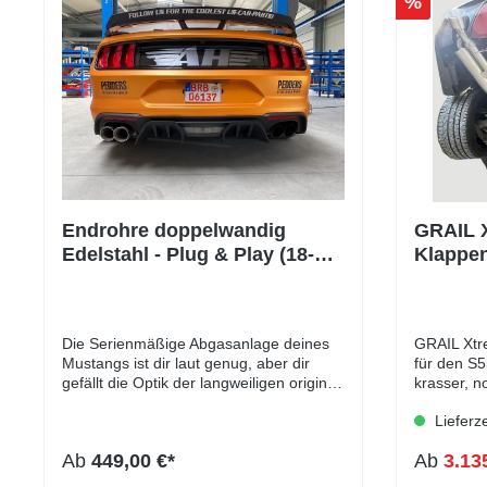
%
Endrohre doppelwandig
GRAIL 
Edelstahl - Plug & Play (18-22
Klappen
Mustang GT)
Mustan
Die Serienmäßige Abgasanlage deines
GRAIL Xtr
Mustangs ist dir laut genug, aber dir
für den S55
gefällt die Optik der langweiligen original
krasser, n
Endrohre nicht? Wir haben die
101% streetlegal. Ei
Lieferz
innovative Lösung! Um die originalen
ohne Mitte
4fach Endrohre des Mustang S550
Grail Xtr
Ab
449,00 €*
Ab
3.13
Facelift optisch extrem aufzuwerten
zum wohl 
haben wir Endrohre in Handarbeit
legal fahren kann. 3