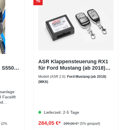
%
ASR Klappensteuerung RX1
2 S550
für Ford Mustang (ab 2018)
(MK6)
Modell (ASR 2.0):
Ford Mustang (ab 2018)
(MK6)
asanlage
 Facelift
nd
rleihe
Lieferzeit: 2-5 Tage
 böseren
gasanlage:
284,05 €*
sanlage
(2%
299,00 €*
(5% gespart)
bnis (EG