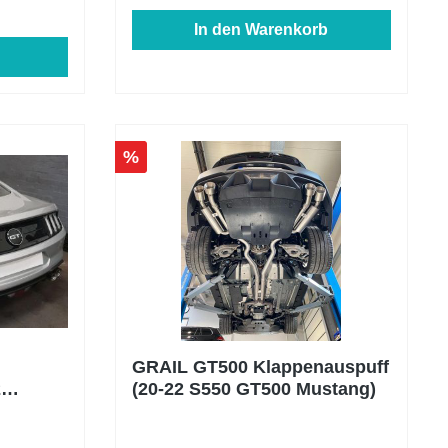
In den Warenkorb
ade in
uerung
Carbon,
messer)
%
anlage
GRAIL GT500 Klappenauspuff
2
(20-22 S550 GT500 Mustang)