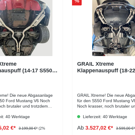
%
Xtreme
GRAIL Xtreme
auspuff (14-17 S550
Klappenauspuff (18-2
g V6 GT)
FL Mustang V8 GT)
eme! Die neue Abgasanlage
GRAIL Xtreme! Die neue Abg
0 Ford Mustang V6 Noch
für den S550 Ford Mustang V8
och brutaler und trotzdem
Noch krasser, noch brutaler u
ne 76mm H Pipe
trotzdem 101% streetlegal. Ve
eit: 40 Werktage
Lieferzeit: 40 Werktage
lschalldämpfer verhilft unserer
deinem Mustang GT noch viel
eme AGA am S550 V6 Mustang
Klang mit unserer Klappenab
5,02 €*
Ab
3.527,02 €*
brutalsten Klang, den man
3 Zoll (76mm) Edelstahl Abga
3.199,00 €*
(2%
3.599,00 €*
 Zoll Edelstahl
CatBack mit EG Betriebserlau