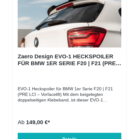
Zaero Design EVO-1 HECKSPOILER
FÜR BMW 1ER SERIE F20 | F21 (PRE
LCI – VORFACELIFT)
EVO-1 Heckspoiler für BMW 1er Serie F20 | F21
(PRE LCI – Vorfacelift) Mit dem beigelegten
doppelseitigen Klebeband, ist dieser EVO-1
Heckspoiler für den BMW 1er F20 | F21 einfach und
unkompliziert in wenigen Minuten montierbar! Auf
welche Modelle passt die Heckspoilerlippe? Alle
Ab
149,00 €*
BMW 1er Modelle der Baureihe F20 | F21 – auch
ohne M-Paket: BMW 116 BMW 118 BMW 120 BMW
125 BMW M135i Die Heckspoilerlippe verleiht