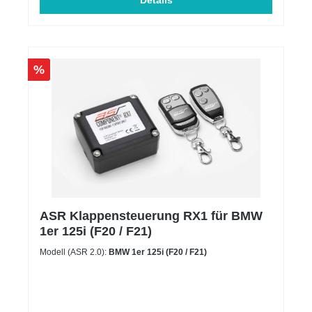
euren F20 | F21 einen dezenten und sportlichen
Details
Touch! Was macht diesen Heckspoilerlippe so
besonders? Die liebe steckt im Detail – deshalb ist
unsere Hecklippe von beiden Seiten glanzschwarz
lackiert. Außerdem muss kein Kederband
angebracht werden um legal mit unserer Hecklippe
%
unterwegs zu sein. Ihr erhaltet außerdem eine
Einbauanleitung um euch den Einbau so einfach wie
möglich zu gestalten. Gutachten? JA! Es besteht
eine allgemeine Betriebserlaubnis (ABE), welche im
Lieferumfang enthalten ist. Es handelt sich um kein
original BMW Teil. Unsere Firma steht in keinerlei
wirtschaftlicher Verbindung mit der Bayerischen
Motoren Werke AG (BMW AG) oder der BMW M
GmbH.
ASR Klappensteuerung RX1 für BMW
1er 125i (F20 / F21)
Modell (ASR 2.0):
BMW 1er 125i (F20 / F21)