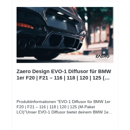
Produktpaletten an EG-zugelassenen
Auspuffanlagen auf dem Markt anzubieten, welche
alle vom TÜV in Deutschland geprüft und genehmigt
wurden. Bitte beachte, dass es sich um
Auftragsfertigungen handelt, dementsprechend kann
es je nach Auftragslage zu Verzögerungen kommen.
Alle unsere Milltek AGAs sind ECE zugelassen und
dadurch eintragungsfrei.** Der Preis für die Montage
wird individuell auf Ihr Fahrzeug berechnet und wird
daher weder angezeigt noch berechnet.
Zaero Design EVO-1 Diffusor für BMW
1er F20 | F21 – 116 | 118 | 120 | 125 (M-
Paket LCI)
Produktinformationen "EVO-1 Diffusor für BMW 1er
F20 | F21 – 116 | 118 | 120 | 125 (M-Paket
LCI)"Unser EVO-1 Diffusor bietet deinem BMW 1er
F20 | F21 - 120 & 125 eine gelungene Kombination
aus einer einzigartigen Linienführung und einem
absolut alltagstauglichen und dennoch sportlichen