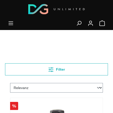
Filter
%