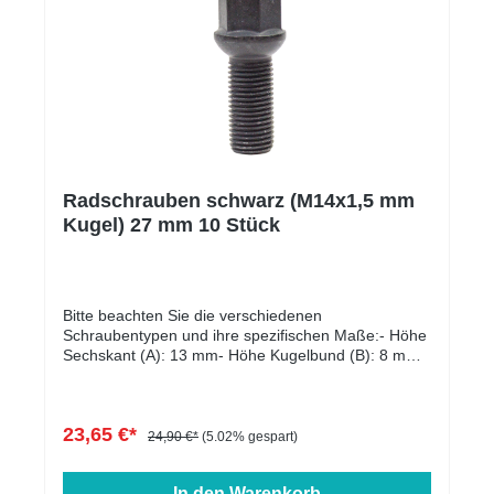
Radschrauben schwarz (M14x1,5 mm
Kugel) 27 mm 10 Stück
Bitte beachten Sie die verschiedenen
Schraubentypen und ihre spezifischen Maße:- Höhe
Sechskant (A): 13 mm- Höhe Kugelbund (B): 8 mm-
Kopfdurchmesser (D1): 22 mm- Schlüsselweite: 17
mm- Länge: 27 - 60 mm- Farbe: schwarz verzinkt
23,65 €*
24,90 €*
(5.02% gespart)
In den Warenkorb