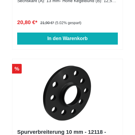
Sechskant (A): 13 mm- Höhe Kegelbund (B): 12,5
mm- Kopfdurchmesser (D1): 22 mm-
Schlüsselweite: 17 mm- Länge: 25 - 60 mm-
Farbe: schwarz verzinkt
20,80 €*
21,90 €*
(5.02% gespart)
In den Warenkorb
%
Spurverbreiterung 10 mm - 12118 -