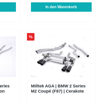
In den Warenkorb
%
eries
Milltek AGA | BMW 2 Series
bon
M2 Coupé (F87) | Cerakote