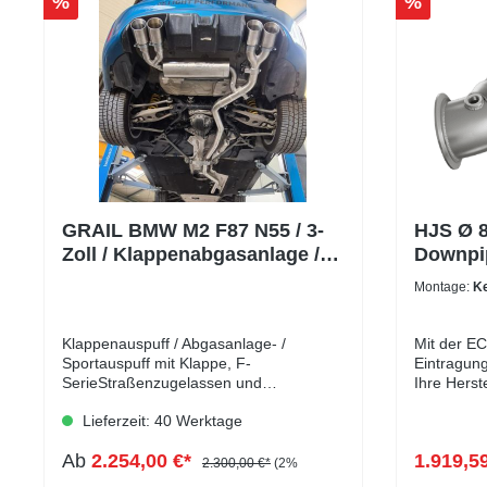
%
%
GRAIL BMW M2 F87 N55 / 3-
HJS Ø 8
Zoll / Klappenabgasanlage /
Downpip
ab Kat
M235i -
Montage:
Ke
Klappenauspuff / Abgasanlage- /
Mit der EC
Sportauspuff mit Klappe, F-
Eintragung
SerieStraßenzugelassen und
Ihre Herste
eintragungsfrei dank ECE Genehmigung
da es sich
Lieferzeit: 40 Werktage
massiv verbesserter Klanghandmade im
handelt.Di
WIG Schweißverfahren
geeignet f
Ab
2.254,00 €*
1.919,5
leistungsg
2.300,00 €*
(2%
folgenden 