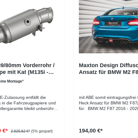
9/80mm Vorderrohr /
Maxton Design Diffus
e mit Kat (M135i -
Ansatz für BMW M2 F
 M335i - M435i - M2)
schwarz Hochglanz
ine Montage*
E-Zulassung entfällt die
mit ABE somit eintragungsfrei 
 in die Fahrzeugpapiere und
Heck Ansatz für BMW M2 F8
llergarantie bleibt unberührt,
für: BMW M2 F87 2016 - 20
 um ein geprüftes Ersatzteil
Produkt wird als Ersatz für di
e Downpipe ist perfekt
Heckasantz montiert. Lieferumfang:
ür Serien-, sowie für
Diffusor Heck Ansatz Materia
9 €*
194,00 €*
esteigerte Fahrzeuge. In der
Kunststoff
2.020,62 €*
(5% gespart)
Tabelle werden die