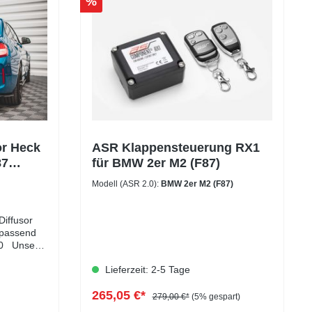
%
or Heck
ASR Klappensteuerung RX1
87
für BMW 2er M2 (F87)
Modell (ASR 2.0):
BMW 2er M2 (F87)
Diffusor
7passend
20 Unser
e OEM-
Lieferzeit: 2-5 Tage
l: ABS-
265,05 €*
279,00 €*
(5% gespart)