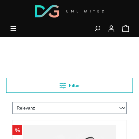
Filter
%