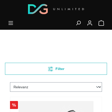
Filter
%