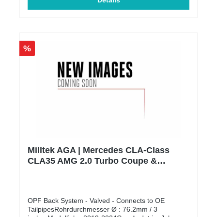
SchutzbeschichtungBeständig gegen
Details
Witterungseinflüsse, hält hohen und niedrigen
Temperaturen standProdukt wird mit einer
Schutzfolie gesichertKein Lackieren nötigProdukte
können in den folgenden Optionen hergestellt
werden: 10 cm dickes Mattschwarz, 10 mm dickes
%
Mattschwarz mit rotem Kern.Wenn Sie das Teil
farbig lackieren möchten, muss vor dem Lackieren
eine Grundierung verwendet werden.Die Teile sind
mit einem Etikett versehen, das die Echtheit und
Qualität des Produkts bestätigtMaterial: ABS-
Kunststoff
Milltek AGA | Mercedes CLA-Class
CLA35 AMG 2.0 Turbo Coupe &
Shooting Brake (OPF)
OPF Back System - Valved - Connects to OE
TailpipesRohrdurchmesser Ø : 76.2mm / 3