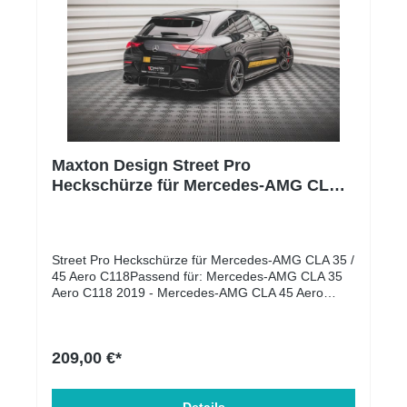
eine Grundierung verwendet werden.Die Teile sind
mit einem Etikett versehen, das die Echtheit und
Qualität des Produkts bestätigtMaterial: ABS-
Kunststoff
Maxton Design Street Pro
Heckschürze für Mercedes-AMG CLA
35 / 45 Aero C118
Street Pro Heckschürze für Mercedes-AMG CLA 35 /
45 Aero C118Passend für: Mercedes-AMG CLA 35
Aero C118 2019 - Mercedes-AMG CLA 45 Aero
C118 2019 - Lieferumfang: Diffusor Heck
AnsatzMontagesatzLanglebigeres Material, 10 mm
dicke ABS-KunststoffplatteKann mehr Stößen und
209,00 €*
Kratzschäden standhaltenDas Fehlen von
Metallelementen verhindert jegliche Korrosion des
TeilsNeues Design mit stilvollem KantenfinishUV-