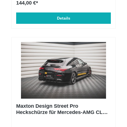
144,00 €*
KantenschutzEntfettungstuch Material: ABS-
Kunststoff
Details
Maxton Design Street Pro
Heckschürze für Mercedes-AMG CLA
35 / 45 Aero C118