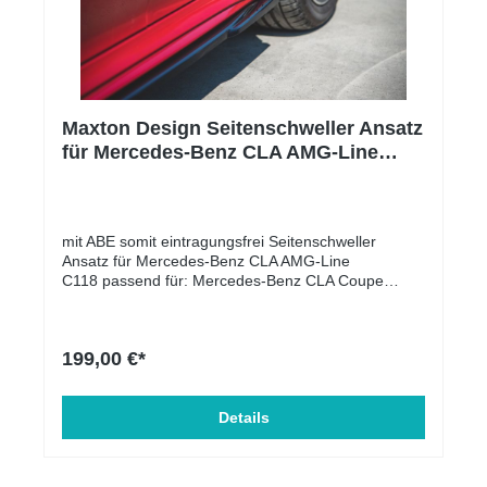
Maxton Design Seitenschweller Ansatz
für Mercedes-Benz CLA AMG-Line
C118 schwarz Hochglanz
mit ABE somit eintragungsfrei Seitenschweller
Ansatz für Mercedes-Benz CLA AMG-Line
C118 passend für: Mercedes-Benz CLA Coupe
AMG-Line C118 2019 -Mercedes-Benz CLA
Shooting Brake AMG-Line X118 2019 -
Lieferumfang: Seitenschweller Ansatz Material:
199,00 €*
ABS-Kunststoff
Details