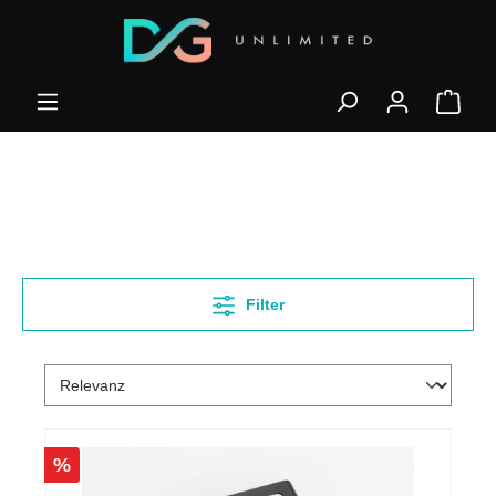
Filter
%