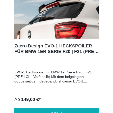
Zaero Design EVO-1 HECKSPOILER
FÜR BMW 1ER SERIE F20 | F21 (PRE
LCI – VORFACELIFT)
EVO-1 Heckspoiler für BMW 1er Serie F20 | F21
(PRE LCI – Vorfacelift) Mit dem beigelegten
doppelseitigen Klebeband, ist dieser EVO-1
Heckspoiler für den BMW 1er F20 | F21 einfach und
unkompliziert in wenigen Minuten montierbar! Auf
welche Modelle passt die Heckspoilerlippe? Alle
Ab
149,00 €*
BMW 1er Modelle der Baureihe F20 | F21 – auch
ohne M-Paket: BMW 116 BMW 118 BMW 120 BMW
125 BMW M135i Die Heckspoilerlippe verleiht