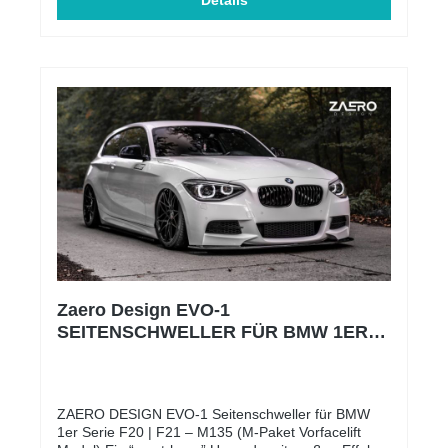
euren F20 | F21 einen dezenten und sportlichen
Details
Touch! Was macht diesen Heckspoilerlippe so
besonders? Die liebe steckt im Detail – deshalb ist
unsere Hecklippe von beiden Seiten glanzschwarz
lackiert. Außerdem muss kein Kederband
angebracht werden um legal mit unserer Hecklippe
unterwegs zu sein. Ihr erhaltet außerdem eine
Einbauanleitung um euch den Einbau so einfach wie
möglich zu gestalten. Gutachten? JA! Es besteht
eine allgemeine Betriebserlaubnis (ABE), welche im
Lieferumfang enthalten ist. Es handelt sich um kein
original BMW Teil. Unsere Firma steht in keinerlei
wirtschaftlicher Verbindung mit der Bayerischen
Motoren Werke AG (BMW AG) oder der BMW M
GmbH.
Zaero Design EVO-1
SEITENSCHWELLER FÜR BMW 1ER
F20 | F21 (M-PAKET PRE-LCI)
ZAERO DESIGN EVO-1 Seitenschweller für BMW
1er Serie F20 | F21 – M135 (M-Paket Vorfacelift