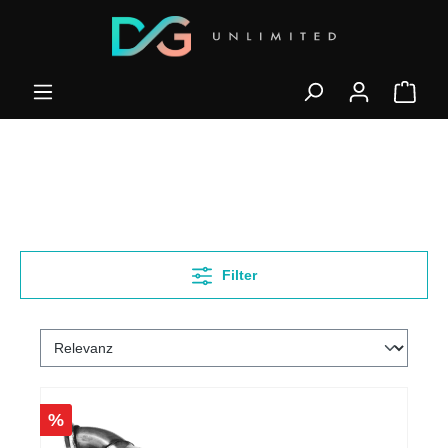
Filter
%