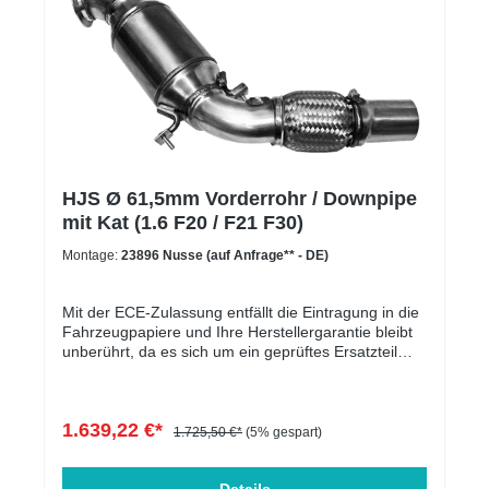
HJS Ø 61,5mm Vorderrohr / Downpipe
mit Kat (1.6 F20 / F21 F30)
Montage:
23896 Nusse (auf Anfrage** - DE)
Mit der ECE-Zulassung entfällt die Eintragung in die
Fahrzeugpapiere und Ihre Herstellergarantie bleibt
unberührt, da es sich um ein geprüftes Ersatzteil
handelt.Die Downpipe ist perfekt geeignet für
Serien-, sowie für leistungsgesteigerte Fahrzeuge.
In der folgenden Tabelle werden die kompatiblen
1.639,22 €*
Fahrzeuge aufgelistet. Der Motorcode ist
1.725,50 €*
(5% gespart)
entscheidend und muss übereinstimmen. Massive
Entlastung des Krümmers & Ladersoptimale Abfuhr