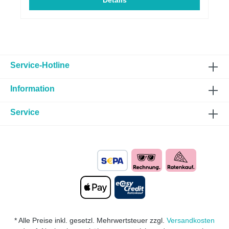
von Abgasen leistungssteigernd mehr
Details
DrehmomentECE genehmigtMassive Verbesserung
des Ansprechverhalten Passend für folgende
Fahrzeuge:HERSTELLERBAUREIHEMODELLTYPLT
R.KWMOTORTYPABGASNORMHINWEISBMW114i1
14iF20/1K2/1K41.675N13B16AEuro
5BMW114i114iF20/1K2/1K41.675N13B16AEuro
6BMW116i116iF20/1K2/1K41.6100N13B16AEuro
Service-Hotline
5BMW116i116iF20/1K2/1K41.6100N13B16AEuro
6BMW118i118iF20/1K2/1K41.6100N13B16AEuro
Information
5BMW118i118iF20/1K2/1K41.6100N13B16AEuro
6BMW118i118iF20/1K2/1K41.6125N13B16AEuro
5BMW118i118iF20/1K2/1K41.6125N13B16AEuro
Service
6BMW120i120iF20/1K2/1K41.6130N13B16AEuro
6BMW316i316iF30/3L1.6100N13B16AEuro
5BMW316i316iF30/3L1.6100N13B16AEuro
6BMW320i320iF30/3L1.6125N13B16AEuro 6
Hinweis Montage:** Der Preis für die Montage wird
individuell auf Ihr Fahrzeug berechnet und wird
daher weder angezeigt noch berechnet.
* Alle Preise inkl. gesetzl. Mehrwertsteuer zzgl.
Versandkosten