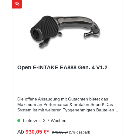
%
Open E-INTAKE EA888 Gen. 4 V1.2
Die offene Ansaugung mit Gutachten bietet das
Maximum an Performance & brutalen Sound! Das
System ist mit weiteren Typgenehmigten Bauteilen
(Abgasanlagen und Downpipes) kombinierbar was
Lieferzeit: 3-7 Wochen
auch im Gutachten vermerkt ist.Die Ansaugung
besteht aus einem Carbon-Ansaugtrichter, welcher
Ab
930,05 €*
sich von 76mm auf 152mm vergrößert. Mit diesem
979,00 €*
(5% gespart)