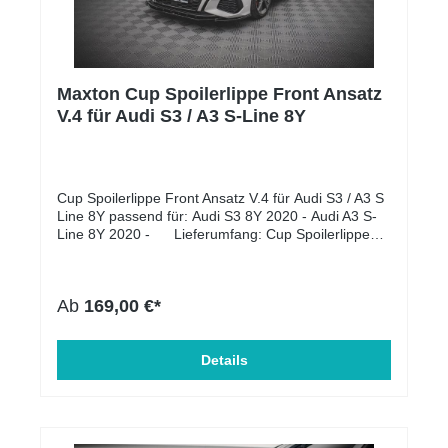
Maxton Cup Spoilerlippe Front Ansatz
V.4 für Audi S3 / A3 S-Line 8Y
Cup Spoilerlippe Front Ansatz V.4 für Audi S3 / A3 S
Line 8Y passend für: Audi S3 8Y 2020 - Audi A3 S-
Line 8Y 2020 - Lieferumfang: Cup Spoilerlippe
Front Ansatz für Montage-Kit Montageanleitung
Material: ABS-Kunststoff Oberflächen
Beschaffenheit: schwarz matt Material:
Ab
169,00 €*
ABS-Kunststoff Einbauposition: Unten, Vorne
Produktart: Frontspoiler Zulassung: mit
ABE somit eintragungsfrei
Details