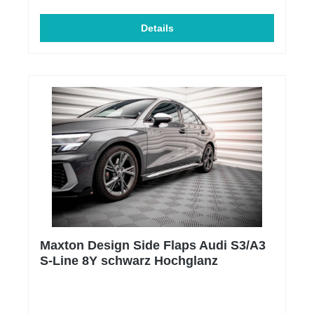
Metallelementen verhindert jegliche Korrosion des
TeilsNeues Design mit stilvollem KantenfinishUV-
SchutzbeschichtungBeständig gegen
Details
Witterungseinflüsse, hält hohen und niedrigen
Temperaturen standProdukt wird mit einer
Schutzfolie gesichertKein Lackieren nötigProdukte
können in den folgenden Optionen hergestellt
werden: 10 cm dickes Mattschwarz, 10 mm dickes
Mattschwarz mit rotem Kern.Wenn Sie das Teil
farbig lackieren möchten, muss vor dem Lackieren
eine Grundierung verwendet werden.Die Teile sind
mit einem Etikett versehen, das die Echtheit und
Qualität des Produkts bestätigtMaterial: ABS-
Kunststoff
Maxton Design Side Flaps Audi S3/A3
S-Line 8Y schwarz Hochglanz