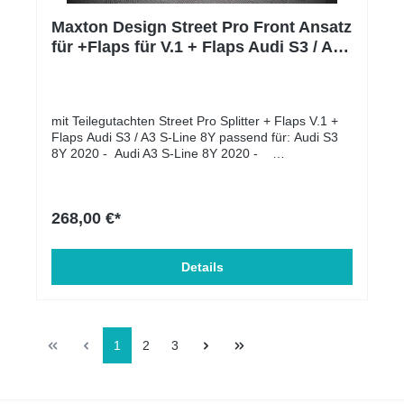
Maxton Design Street Pro Front Ansatz
für +Flaps für V.1 + Flaps Audi S3 / A3
S-Line 8Y schwarz Hochglanz
mit Teilegutachten Street Pro Splitter + Flaps V.1 +
Flaps Audi S3 / A3 S-Line 8Y passend für: Audi S3
8Y 2020 - Audi A3 S-Line 8Y 2020 -
Lieferumfang: Front Ansatz
für MontagesatzLanglebigeres Material, 10 mm
dicke ABS-KunststoffplatteKann mehr Stößen und
268,00 €*
Kratzschäden standhaltenDas Fehlen von
Metallelementen verhindert jegliche Korrosion des
TeilsNeues Design mit stilvollem KantenfinishUV-
SchutzbeschichtungBeständig gegen
Details
Witterungseinflüsse, hält hohen und niedrigen
Temperaturen standProdukt wird mit einer
Schutzfolie gesichertKein Lackieren nötigProdukte
können in den folgenden Optionen hergestellt
1
2
3
werden: 10 cm dickes Mattschwarz, 10 mm dickes
Mattschwarz mit rotem Kern.Wenn Sie das Teil
farbig lackieren möchten, muss vor dem Lackieren
eine Grundierung verwendet werden.Die Teile sind