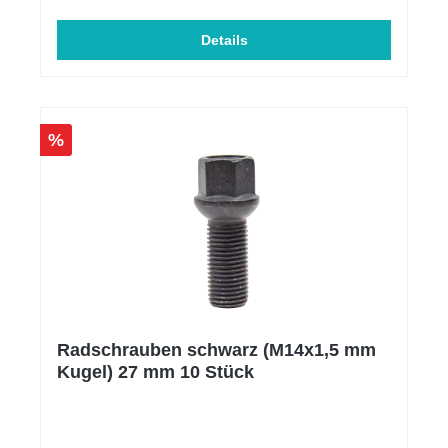
größeren Ansaugvolumen wird der Luftstrom im
Vergleich zur Serien-Ansaugung deutlich verbessert.
Die Luftstrommessungen auf der Flowbench haben
Details
eine Verbesserung von +50,5% im Vergleich zur
Serie ergeben. Ansaugung ist für folgende
Fahrzeuge passend und Zulässig: AUDI : S3 8Y
Sportback / Limousine 2.0 TSI OPF 310 PS CUPRA
/ SEAT : Cupra Formentor VZ 2.0 TSI 4Drive 310 PS
%
Cupra Leon KL 2.0 TFSI 300 PS Cupra Leon KL 4-
Drive 2.0 TFSI 310 PS CUPRA Ateca Facelift
(300PS) Volkswagen : Golf 8 R 2.0 TSI OPF 320 PS
Golf 8 GTI Clubsport 2.0 TSI OPF 300 PS Arteon 3H
2.0 TSI R 320 PS Tiguan AXA 2.0 TSI R 320 PS
Radschrauben schwarz (M14x1,5 mm
Kugel) 27 mm 10 Stück