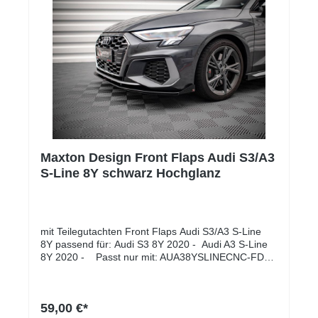
Maxton Design Front Flaps Audi S3/A3
S-Line 8Y schwarz Hochglanz
mit Teilegutachten Front Flaps Audi S3/A3 S-Line
8Y passend für: Audi S3 8Y 2020 - Audi A3 S-Line
8Y 2020 - Passt nur mit: AUA38YSLINECNC-FD1.
Lieferumfang: Flaps für
splitterMontagesatzLanglebigeres Material, 10 mm
dicke ABS-KunststoffplatteKann mehr Stößen und
59,00 €*
Kratzschäden standhaltenDas Fehlen von