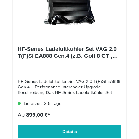
Anlagen können durch eine Downpipe mit höherem
Durchsatz und ein geändertes Intake zum
Performance-Paket ergänzt werden. Diese Systeme
werden ausgiebig auf dem Prüfstand getestet und
vom TÜV sowie im Abgaslabor geprüft.
HF-Series Ladeluftkühler Set VAG 2.0
T(F)SI EA888 Gen.4 (z.B. Golf 8 GTI,
Leon KL uvm. )HF-Series
HF-Series Ladeluftkühler-Set VAG 2.0 T(F)SI EA888
Gen.4 – Performance Intercooler Upgrade
Beschreibung Das HF-Series Ladeluftkühler-Set
wurde speziell für Fahrzeuge mit dem VAG 2.0
Lieferzeit: 2-5 Tage
T(F)SI EA888 Gen.4 Motor entwickelt (z. B. Golf 8
GTI, Golf 8 R, Cupra Leon, Audi S3, Skoda Octavia
Ab
899,00 €*
RS). Dank Bar’n’Plate-Kerntechnologie, deutlich
größerem Volumen und optimierter Luftführung
garantiert dieser Intercooler niedrigere
Ansauglufttemperaturen, mehr Performance und
Details
hohe Standfestigkeit – auch bei