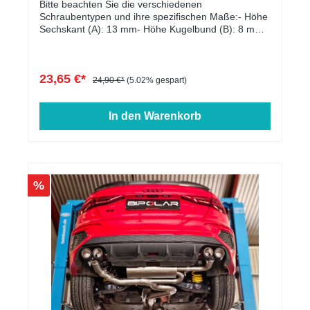
Bitte beachten Sie die verschiedenen
Schraubentypen und ihre spezifischen Maße:- Höhe
Sechskant (A): 13 mm- Höhe Kugelbund (B): 8 mm-
Kopfdurchmesser (D1): 22 mm- Schlüsselweite: 17
mm- Länge: 27 - 60 mm- Farbe: schwarz verzinkt
23,65 €*
24,90 €*
(5.02% gespart)
In den Warenkorb
%