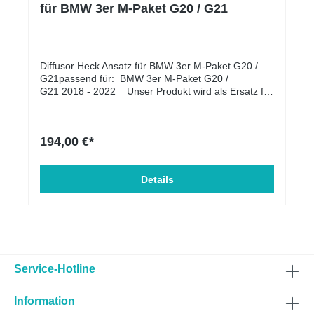
für BMW 3er M-Paket G20 / G21
Diffusor Heck Ansatz für BMW 3er M-Paket G20 /
G21passend für: BMW 3er M-Paket G20 /
G21 2018 - 2022 Unser Produkt wird als Ersatz für
die OEM-Heckasantz montiert. Lieferumfang:
Diffusor Heck Ansatz Material: ABS-Kunststoff
194,00 €*
Details
Service-Hotline
Information