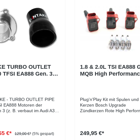
KE TURBO OUTLET
1.8 & 2.0L TSI EA888 
0 TFSI EA888 Gen. 3
MQB High Performanc
gungsfrei)
Zündspulen & Zündker
TKE - TURBO OUTLET PIPE
Plug'n'Play Kit mit Spulen und
SI EA888 Motoren der
Kerzen Bosch Upgrade
 3 (z. B. verbaut im Audi A3
Zündkerzen Rote High Perfo
3 8V und Golf 7 GTI / R )
Spulen stabileren Zündfunken
 Auto wieder ein Stück besser
ProduktbeschreibungTop Zünd
rs als beim
Unsere High Performance Zü
55 €*
249,95 €*
il entstehen mit unserer
RACE Zündkerzen für 1.8L un
129,00 €*
(5% gespart)
PE keine Luftverwirbelungen
(Gen.3)Mit unseren Zündspul