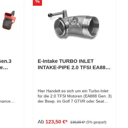
%
Gen.3
E-Intake TURBO INLET
e
INTAKE-PIPE 2.0 TFSI EA888
zen Kit
Gen. 3 (eintragungsfrei in
Verbindung mit Open E-
Intake)
Hier Handelt es sich um ein Turbo-Inlet
für die 2.0 TFSI Motoren (EA888 Gen. 3)
rmance
der Bswp. im Golf 7 GTI/R oder Seat
Leon Cupra 5F verbaut ist. Unser Inlet
leistung –
ist aus Aluminium-Guss gefertigt und im
ndspulen &
Auslass und Einlassbereich CNC gefräst.
Ab
123,50 €*
d 2.0L TSI
Das Inlet sorgt für mehr Flow im
130,00 €*
(5% gespart)
en und den
Ansaugbereich. Das Turboinlet ist im