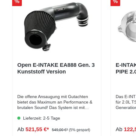
%
%
Open E-INTAKE EA888 Gen. 3
E-INTA
Kunststoff Version
PIPE 2.
(Eintra
Die offene Ansaugung mit Gutachten
Das E-IN
bietet das Maximum an Performance &
für 2.0L T
brutalen Sound! Das System ist mit
Generation
weiteren Typgenehmigten Bauteilen
8V, Audi S
Lieferzeit: 2-5 Tage
(Abgasanlagen und Downpipe)
macht dein
kombinierbar was auch im Gutachten
auf der Straße! Ande
Ab
521,55 €*
Ab
122,
vermerkt ist. Die Ansaugung besteht
Originalte
549,00 €*
(5% gespart)
aus einem Kunststoff-Ansaugtrichter,
OUTLET PI