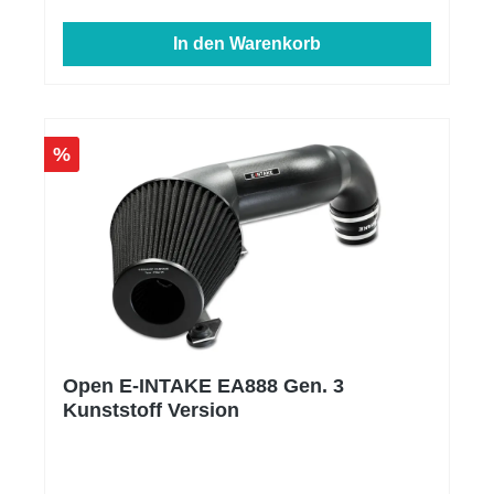
bietet.Zu jeder Bestellung legen wir den passenden
Kleber zur Montage bei. Geeignet für alle Vorfacelift
In den Warenkorb
(VFL) und Facelift (FL) Modelle.
%
Open E-INTAKE EA888 Gen. 3
Kunststoff Version