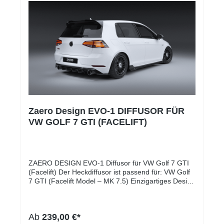
auf Treffen/Ausstellungen (kann easy retuschiert
werden)Plug and Playrobustes, wetterfestes
Materialmit Doppelseitigen Klebeband 3M VHB vom
Marktführer 3MKompatibel mit sämtlichen
Kennzeichen Weltweit auch Deutsche 3D
KennzeichenUniversellSonderanfertigungen für
Wabengrills oder Spezielle Fahrzeugformen möglich
(Bitte per Mail anfragen)
Zaero Design EVO-1 DIFFUSOR FÜR
VW GOLF 7 GTI (FACELIFT)
ZAERO DESIGN EVO-1 Diffusor für VW Golf 7 GTI
(Facelift) Der Heckdiffusor ist passend für: VW Golf
7 GTI (Facelift Model – MK 7.5) Einzigartiges Design
und perfekte Passgenauigkeit – genau nach diesem
Motto wurde unser EVO-1 Diffusor für den VW Golf
7 GTI konstruiert und gefertigt. Der EVO-1
Ab
239,00 €*
Heckdiffusor lässt das Heck des GTI’s noch breiter