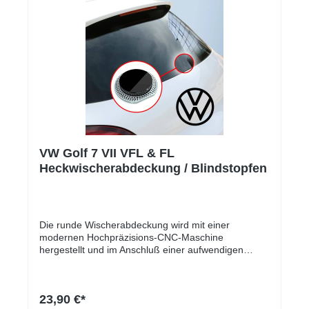
VW Golf 7 VII VFL & FL
Heckwischerabdeckung / Blindstopfen
Die runde Wischerabdeckung wird mit einer
modernen Hochpräzisions-CNC-Maschine
hergestellt und im Anschluß einer aufwendigen
Kantenpolitur unterzogen.Die Lieferung erfolgt mit
einem unteren Anschlag, so dass die Abdeckung bei
der Montage nicht durch das Wischerloch fällt und
23,90 €*
von der Draufsicht eine exakte Planparallelität