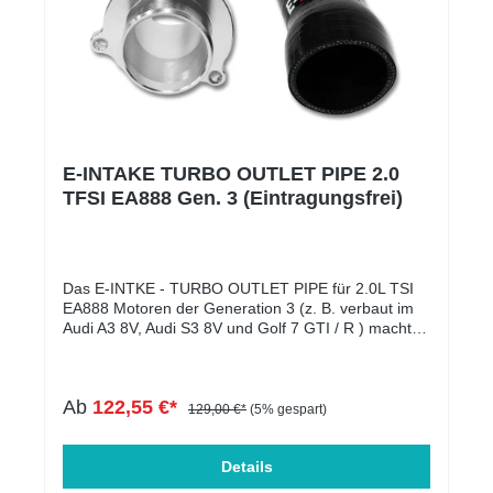
E-INTAKE TURBO OUTLET PIPE 2.0
TFSI EA888 Gen. 3 (Eintragungsfrei)
Das E-INTKE - TURBO OUTLET PIPE für 2.0L TSI
EA888 Motoren der Generation 3 (z. B. verbaut im
Audi A3 8V, Audi S3 8V und Golf 7 GTI / R ) macht
dein Auto wieder ein Stück besser auf der Straße!
Anders als beim Originalteil entstehen mit unserer
OUTLET PIPE keine Luftverwirbelungen mehr, da es
Ab
122,55 €*
keine störenden Überströmkanäle besitzt. Die Luft
129,00 €*
(5% gespart)
kann so optimal zum Ladeluftkühler strömen. Durch
den optimalen Flow verbessert sich das
Ansprechverhalten des Turbos und auch der
Details
Turbosound wird auch besser. Vorteile durch die