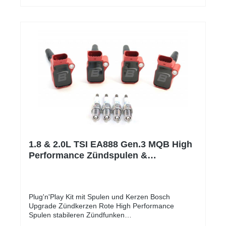
TURBO OUTLET PIPE EA888 Gen.3: Optimale
Strömung der Ladeluft Besseres Ansprechverhalten
des Turbos durch optimalen Flow Mehr Leistung und
besserer Turbosound Einfache Montage durch Plug
& Play TÜV Gutachten (eintragungsfrei) Herstellung:
CNC-gefertigt Material: Hochfeste
Aluminiumlegierung Farbe: Silber-Aluminium
Lieferumfang: 1 x TURBO OUTLET PIPE EA888
GEN31 x Silikonschlauch2 x Schlauchschelle Das
Turbooutlet hat ein TÜV Gutachten und ist
eintragungsfrei.
1.8 & 2.0L TSI EA888 Gen.3 MQB High
Performance Zündspulen &
Zündkerzen Kit
Plug'n'Play Kit mit Spulen und Kerzen Bosch
Upgrade Zündkerzen Rote High Performance
Spulen stabileren Zündfunken
ProduktbeschreibungTop Zündleistung – Unsere