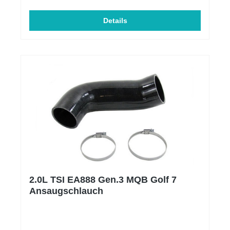
und sportlicher wirken. Montage – Plug & Play! Du
hast keine Lust auf eine umständliche Montage?
Dann ist dieser Diffusor genau das Richtige für dich!
Details
Mit der Plug & Play Lösung lässt sich dieser
Heckansatz wie der originale Heckansatz montieren
– mit etwas Erfahrung musst du weder die
Heckstoßstange abbauen, noch benötigst du eine
Hebebühne für die Montage. Gutachten? JA! Damit
du dein neuestes Upgrade genießen kannst, liefern
wir euch den Diffusor nicht nur montagefertig in
Glanz schwarz – Ihr erhaltet außerdem eine ABE
und eine detaillierte Einbauanleitung, sowie das
passende Befestigungsmaterial.Es handelt sich um
kein original Volkswagen Bauteil. Unsere Firma steht
in keinerlei wirtschaftlicher Verbindung mit der
Volkswagen AG.
2.0L TSI EA888 Gen.3 MQB Golf 7
Ansaugschlauch