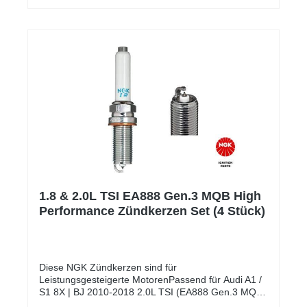
Klebeband montierbar. Damit Ihr die wohl schönste
Freizeitbeschäftigung der Welt ohne Kopfzerbrechen
genießen könnt, liefern wir euch den Heckspoiler
nicht nur montagefertig in Glanz schwarz – um Euch
den Einbau möglichst einfach zu gestalten erhaltet
Ihr außerdem eine detaillierte Einbauanleitung.
Gutachten? JA! Es besteht eine allgemeine
Betriebserlaubnis (ABE), welche im Lieferumfang
enthalten ist. Es handelt sich um kein original
Volkswagen Bauteil. Unsere Firma steht in keinerlei
wirtschaftlicher Verbindung mit der Volkswagen AG.
1.8 & 2.0L TSI EA888 Gen.3 MQB High
Performance Zündkerzen Set (4 Stück)
Diese NGK Zündkerzen sind für
Leistungsgesteigerte MotorenPassend für Audi A1 /
S1 8X | BJ 2010-2018 2.0L TSI (EA888 Gen.3 MQB)
CWZA | 231 PS Audi A1 / S1 GB | BJ 2018-> 2.0L