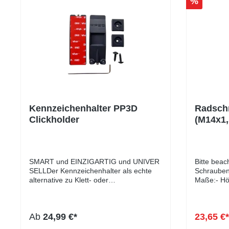
%
Kennzeichenhalter PP3D
Radsch
Clickholder
(M14x1
10 Stüc
SMART und EINZIGARTIG und UNIVER
Bitte beac
SELLDer Kennzeichenhalter als echte
Schraubent
alternative zu Klett- oder
Maße:- Hö
Magnetkennzeichenhalter.Passend für
Höhe Kuge
sämtliche Kennzeichen Weltweit auch
Kopfdurch
Deutsche 3D Kennzeichen, Durch
Schlüsselw
Ab
24,99 €*
23,65 €
die Sicherungs-Schraube auch in
mm- Farbe
Deutschland FZV