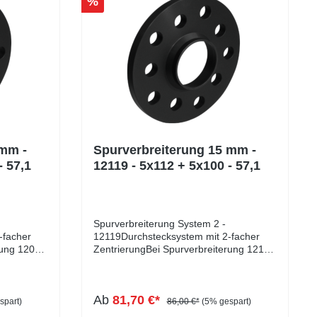
%
 mm -
Spurverbreiterung 15 mm -
- 57,1
12119 - 5x112 + 5x100 - 57,1
Spurverbreiterung System 2 -
-facher
12119Durchstecksystem mit 2-facher
rung 12079
ZentrierungBei Spurverbreiterung 12119
handelt es sich um ein
er
Durchstecksystem mit doppelter
Zentrierung, die für optimales
Ab
81,70 €*
wünschte
Fahrverhalten sorgt und unerwünschte
spart)
86,00 €*
(5% gespart)
Vibrationen verhindert. Bei