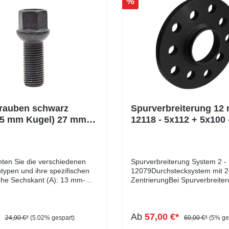
%
rauben schwarz
Spurverbreiterung 12
,5 mm Kugel) 27 mm
12118 - 5x112 + 5x100 
k
hten Sie die verschiedenen
Spurverbreiterung System 2 -
ypen und ihre spezifischen
12079Durchstecksystem mit 2
he Sechskant (A): 13 mm-
ZentrierungBei Spurverbreite
lbund (B): 8 mm-
handelt es sich um ein
messer (D1): 22 mm-
Durchstecksystem mit doppelt
eite: 17 mm- Länge: 27 - 60
Zentrierung, die für optimales
*
Ab
57,00 €*
: schwarz verzinkt
Fahrverhalten sorgt und uner
24,90 €*
(5.02% gespart)
60,00 €*
(5% ge
Vibrationen verhindert. Bei