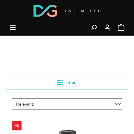
Filter
%