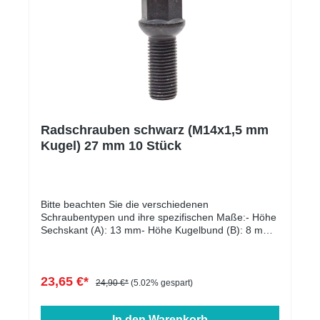
Radschrauben schwarz (M14x1,5 mm
Kugel) 27 mm 10 Stück
Bitte beachten Sie die verschiedenen
Schraubentypen und ihre spezifischen Maße:- Höhe
Sechskant (A): 13 mm- Höhe Kugelbund (B): 8 mm-
Kopfdurchmesser (D1): 22 mm- Schlüsselweite: 17
mm- Länge: 27 - 60 mm- Farbe: schwarz verzinkt
23,65 €*
24,90 €*
(5.02% gespart)
In den Warenkorb