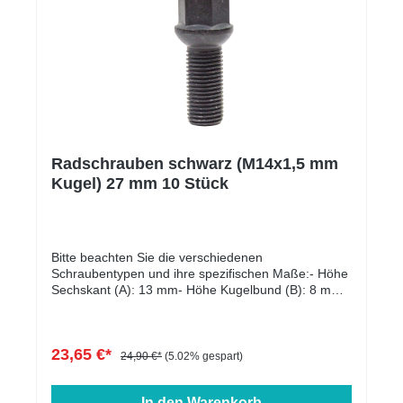
Radschrauben schwarz (M14x1,5 mm
Kugel) 27 mm 10 Stück
Bitte beachten Sie die verschiedenen
Schraubentypen und ihre spezifischen Maße:- Höhe
Sechskant (A): 13 mm- Höhe Kugelbund (B): 8 mm-
Kopfdurchmesser (D1): 22 mm- Schlüsselweite: 17
mm- Länge: 27 - 60 mm- Farbe: schwarz verzinkt
23,65 €*
24,90 €*
(5.02% gespart)
In den Warenkorb