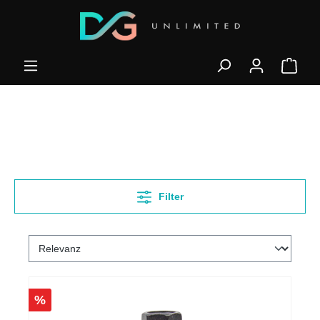
Filter
%