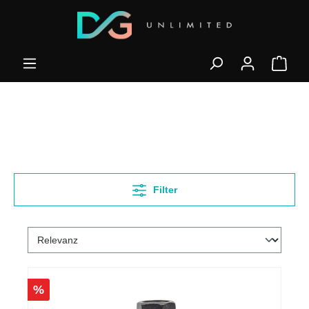
Filter
%