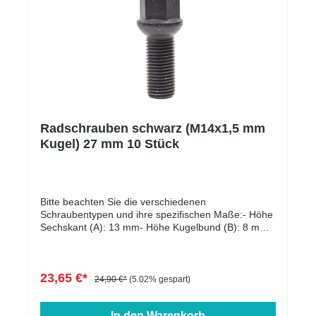
Radschrauben schwarz (M14x1,5 mm
Kugel) 27 mm 10 Stück
Bitte beachten Sie die verschiedenen
Schraubentypen und ihre spezifischen Maße:- Höhe
Sechskant (A): 13 mm- Höhe Kugelbund (B): 8 mm-
Kopfdurchmesser (D1): 22 mm- Schlüsselweite: 17
mm- Länge: 27 - 60 mm- Farbe: schwarz verzinkt
23,65 €*
24,90 €*
(5.02% gespart)
In den Warenkorb