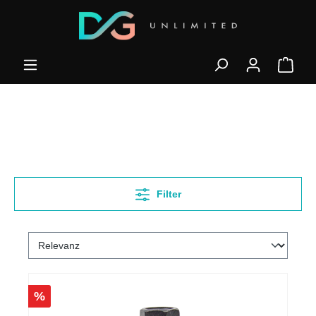
Filter
%