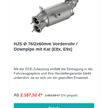
HJS Ø 76/2x60mm Vorderrohr /
Downpipe mit Kat (E8x, E9x)
Mit der ECE-Zulassung entfällt die Eintragung in die
Fahrzeugpapiere und Ihre Herstellergarantie bleibt
unberührt, da es sich um ein geprüftes Ersatzteil
handelt.Die Downpipe ist perfekt geeignet für
Serien-, sowie für leistungsgesteigerte Fahrzeuge.
In der folgenden Tabelle werden die kompatiblen
Ab
2.187,52 €*
Fahrzeuge aufgelistet. Der Motorcode ist
2.302,65 €*
(5% gespart)
entscheidend und muss übereinstimmen. Massive
Entlastung des Krümmers & Ladersoptimale Abfuhr