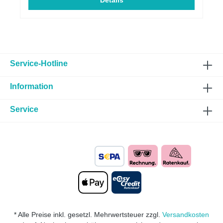
von Abgasen leistungssteigernd mehr
Details
DrehmomentECE genehmigtMassive Verbesserung
des Ansprechverhalten Passend für folgende
Fahrzeuge:HERSTELLERBAUREIHEMODELLTYPLT
R.KWMOTORTYPABGASNORMHINWEISBMW135i1
35iE82/1C3.0225N55B30AEuro 5Ersetzt OE-Kat:
18.32.8.603.874BMW135i135iE82/1C3.0240N55B30
AEuro 5Ersetzt OE-Kat:
Service-Hotline
18.32.8.603.874BMW135i135iE88/1C3.0225N55B30
AEuro 5Ersetzt OE-Kat:
Information
18.32.8.603.874BMW135i135iE88/1C3.0240N55B30
AEuro 5Ersetzt OE-Kat:
18.32.8.603.874BMW335i335iE90LCI/3L3.0225N55
Service
B30AEuro 5Ersetzt OE-Kat:
18.32.8.603.874BMW335i335iE91LCI/3K3.0225N55
B30AEuro 5Ersetzt OE-Kat:
18.32.8.603.874BMW335i335iE91LCI/3K3.0240N55
B30AEuro 5Ersetzt OE-Kat:
18.32.8.603.874BMW335i335iE92LCI/3C3.0225N55
B30AEuro 5Ersetzt OE-Kat:
18.32.8.603.874BMW335i335iE92LCI/3C3.0240N55
B30AEuro 5Ersetzt OE-Kat:
18.32.8.603.874BMW335i335iE93LCI/3C3.0225N55
B30AEuro 5Ersetzt OE-Kat:
* Alle Preise inkl. gesetzl. Mehrwertsteuer zzgl.
Versandkosten
18.32.8.603.874BMW335i335iE93LCI/3C3.0240N55