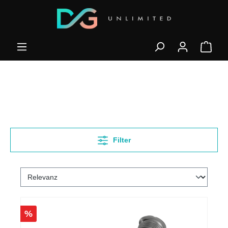
Filter
%