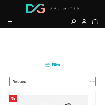
Filter
%