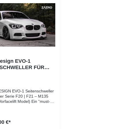
esign EVO-1
NSCHWELLER FÜR
R F20 | F21 (M-PAKET
I)
IGN EVO-1 Seitenschweller
er Serie F20 | F21 – M135
celift Model) Ein “must-
de mit großen Effekt! Auf
delle passen die
ransätze? Passend für
00 €*
1er Modelle der Baureihe F20
 BMW 116 BMW 118