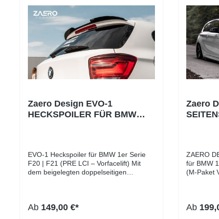
Zaero Design EVO-1
Zaero D
HECKSPOILER FÜR BMW
SEITE
1ER SERIE F20 | F21 (PRE LCI
BMW 1E
– VORFACELIFT)
PRE-LC
EVO-1 Heckspoiler für BMW 1er Serie
ZAERO DES
F20 | F21 (PRE LCI – Vorfacelift) Mit
für BMW 1
dem beigelegten doppelseitigen
(M-Paket Vorfa
Klebeband, ist dieser EVO-1 Heckspoiler
have” Upgra
für den BMW 1er F20 | F21 einfach und
welche Mo
unkompliziert in wenigen Minuten
Seitenschwelle
Ab
149,00 €*
Ab
199,
montierbar! Auf welche Modelle passt
alle BMW 
die Heckspoilerlippe? Alle BMW 1er
| F21 mit M-Paket: